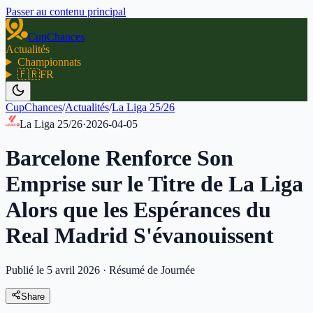
Passer au contenu principal
CupChances
Actualités
Championnats
🇫🇷
FR
CupChances
/
Actualités
/
La Liga 25/26
La Liga 25/26
·
2026-04-05
Barcelone Renforce Son
Emprise sur le Titre de La Liga
Alors que les Espérances du
Real Madrid S'évanouissent
Publié le 5 avril 2026
·
Résumé de Journée
Share