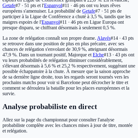
Getafe
#7 · 51 pts
et l'
Espanyol
#11 · 46 pts
ont vu leurs rêves
européens s'amenuiser. La probabilité de
Getafe
#7 · 51 pts
de
participer à la Ligue de Conférence a chuté à 3,5 %, tandis que les
maigres espoirs de l'
Espanyol
#11 · 46 pts
en Ligue Europa ont
presque disparu, se chiffrant désormais à seulement 0,5 %.
La zone de relégation connaît son propre drame.
Alavés
#14 · 43 pts
se retrouve dans une position de plus en plus précaire, avec ses
chances de relégation s'envolant de 30,9 %, atteignant désormais
47,9 %. Dans un tournant positif, Majorque et
Elche
#13 · 43 pts
ont
vu leurs probabilités de relégation diminuer considérablement,
s'élevant désormais à 5,6 % et 25,2 % respectivement, suggérant une
possible échappatoire à la chute. À mesure que la saison approche
de sa dernière ligne droite, tous les regards seront tournés vers les
prochains matchs pour voir si Barcelone peut décrocher le titre et
comment se déroulera la bataille pour les places européennes et la
survie.
Analyse probabiliste en direct
Allez sur la page du championnat pour consulter l'analyse
probabiliste complète avec les chances mises à jour de titre, montée
et relégation.