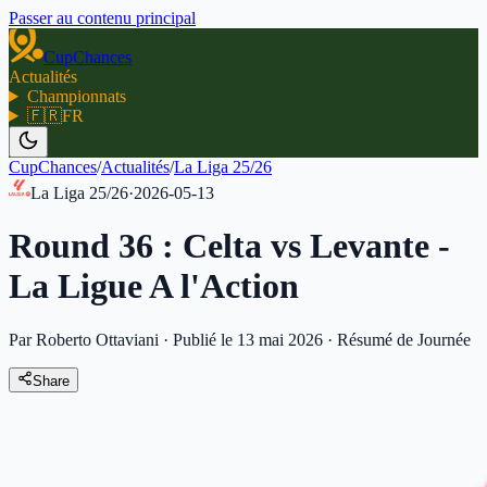
Passer au contenu principal
CupChances
Actualités
Championnats
🇫🇷
FR
CupChances
/
Actualités
/
La Liga 25/26
La Liga 25/26
·
2026-05-13
Round 36 : Celta vs Levante -
La Ligue A l'Action
Par Roberto Ottaviani
·
Publié le 13 mai 2026
·
Résumé de Journée
Share