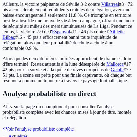
Ailleurs, la victoire palpitante de Séville 3-2 contre
Villarreal
#3 · 72
pts
a considérablement réduit leurs craintes de relégation, avec une
baisse encourageante à seulement 11,8 %. Ce triomphe en territoire
hostile a insufflé une nouvelle vie à leur campagne, offrant une lueur
de sécurité au milieu des mers tumultueuses de La Liga. Pendant ce
temps, la victoire 2-0 de l'
Espanyol
#11 · 46 pts
contre l'
Athletic
Bilbao
#12 · 45 pts
a efficacement banni toute inquiétude de
relégation, alors que leur probabilité de chute a chuté à un
confortable 0,9 %.
Alors que les deux dernières journées approchent, le drame est loin
d'être terminé. Restez attentifs à la lutte désespérée de
Mallorca
#17 ·
42 pts
pour la survie et à la quête de rêves européens de
Getafe
#7 ·
51 pts
. La scène est prête pour une finale captivante, où chaque but
résonnera comme un tonnerre à travers le paysage footballistique.
Analyse probabiliste en direct
Allez sur la page du championnat pour consulter l'analyse
probabiliste complète avec les chances mises à jour de titre, montée
et relégation.
⚡
Voir l'analyse probabiliste complète
←
Actualités