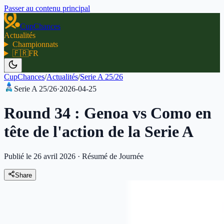
Passer au contenu principal
CupChances
Actualités
Championnats
🇫🇷
FR
CupChances
/
Actualités
/
Serie A 25/26
Serie A 25/26
·
2026-04-25
Round 34 : Genoa vs Como en
tête de l'action de la Serie A
Publié le 26 avril 2026
·
Résumé de Journée
Share