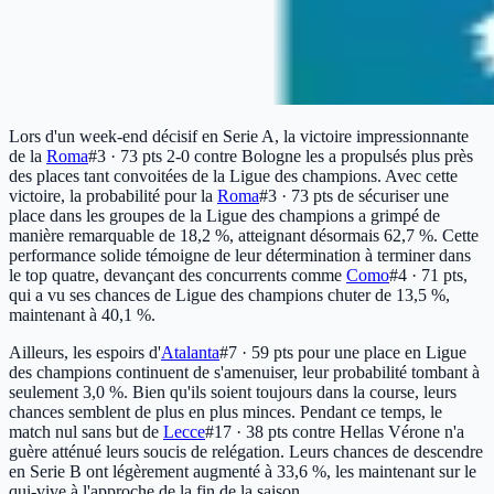
Lors d'un week-end décisif en Serie A, la victoire impressionnante
de la
Roma
#3 · 73 pts
2-0 contre Bologne les a propulsés plus près
des places tant convoitées de la Ligue des champions. Avec cette
victoire, la probabilité pour la
Roma
#3 · 73 pts
de sécuriser une
place dans les groupes de la Ligue des champions a grimpé de
manière remarquable de 18,2 %, atteignant désormais 62,7 %. Cette
performance solide témoigne de leur détermination à terminer dans
le top quatre, devançant des concurrents comme
Como
#4 · 71 pts
,
qui a vu ses chances de Ligue des champions chuter de 13,5 %,
maintenant à 40,1 %.
Ailleurs, les espoirs d'
Atalanta
#7 · 59 pts
pour une place en Ligue
des champions continuent de s'amenuiser, leur probabilité tombant à
seulement 3,0 %. Bien qu'ils soient toujours dans la course, leurs
chances semblent de plus en plus minces. Pendant ce temps, le
match nul sans but de
Lecce
#17 · 38 pts
contre Hellas Vérone n'a
guère atténué leurs soucis de relégation. Leurs chances de descendre
en Serie B ont légèrement augmenté à 33,6 %, les maintenant sur le
qui-vive à l'approche de la fin de la saison.