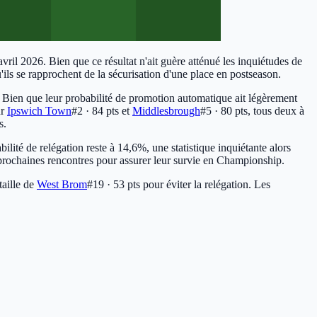
vril 2026. Bien que ce résultat n'ait guère atténué les inquiétudes de
'ils se rapprochent de la sécurisation d'une place en postseason.
 Bien que leur probabilité de promotion automatique ait légèrement
ur
Ipswich Town
#2 · 84 pts
et
Middlesbrough
#5 · 80 pts
, tous deux à
s.
ilité de relégation reste à 14,6%, une statistique inquiétante alors
es prochaines rencontres pour assurer leur survie en Championship.
taille de
West Brom
#19 · 53 pts
pour éviter la relégation. Les