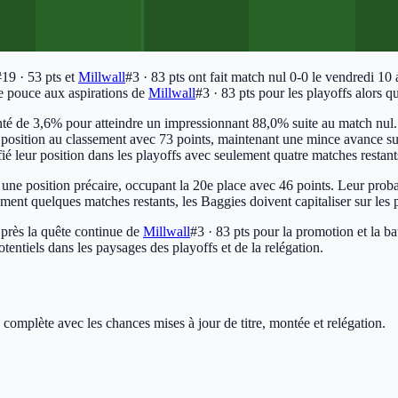
#19 · 53 pts
et
Millwall
#3 · 83 pts
ont fait match nul 0-0 le vendredi 10 a
de pouce aux aspirations de
Millwall
#3 · 83 pts
pour les playoffs alors qu
nté de 3,6% pour atteindre un impressionnant 88,0% suite au match nul.
position au classement avec 73 points, maintenant une mince avance s
ifié leur position dans les playoffs avec seulement quatre matches restant
s une position précaire, occupant la 20e place avec 46 points. Leur probab
eulement quelques matches restants, les Baggies doivent capitaliser sur l
 près la quête continue de
Millwall
#3 · 83 pts
pour la promotion et la ba
ntiels dans les paysages des playoffs et de la relégation.
 complète avec les chances mises à jour de titre, montée et relégation.