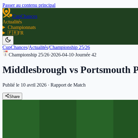
Passer au contenu principal
CupChances
Actualités
Championnats
🇫🇷
FR
CupChances
/
Actualités
/
Championship 25/26
Championship 25/26
·
2026-04-10
·
Journée
42
Middlesbrough vs Portsmouth P
Publié le 10 avril 2026
·
Rapport de Match
Share