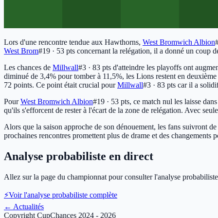
Lors d'une rencontre tendue aux Hawthorns,
West Bromwich Albion
West Brom
#19 · 53 pts
concernant la relégation, il a donné un coup 
Les chances de
Millwall
#3 · 83 pts
d'atteindre les playoffs ont augme
diminué de 3,4% pour tomber à 11,5%, les Lions restent en deuxième 
72 points. Ce point était crucial pour
Millwall
#3 · 83 pts
car il a solid
Pour
West Bromwich Albion
#19 · 53 pts
, ce match nul les laisse dan
qu'ils s'efforcent de rester à l'écart de la zone de relégation. Avec s
Alors que la saison approche de son dénouement, les fans suivront de
prochaines rencontres promettent plus de drame et des changements pote
Analyse probabiliste en direct
Allez sur la page du championnat pour consulter l'analyse probabiliste
⚡
Voir l'analyse probabiliste complète
←
Actualités
Copyright CupChances 2024 - 2026