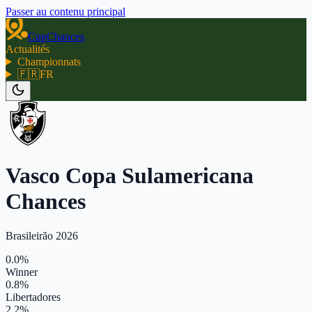
Passer au contenu principal
CupChances
Actualités
Championnats
🇫🇷
FR
Vasco Copa Sulamericana
Chances
Brasileirão 2026
0.0%
Winner
0.8%
Libertadores
2.2%