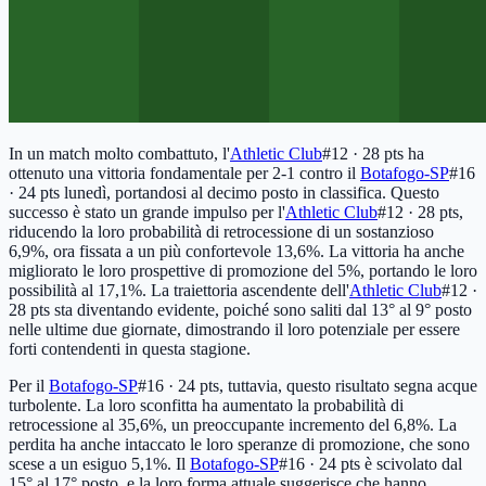
In un match molto combattuto, l'
Athletic Club
#12 · 28 pts
ha
ottenuto una vittoria fondamentale per 2-1 contro il
Botafogo-SP
#16
· 24 pts
lunedì, portandosi al decimo posto in classifica. Questo
successo è stato un grande impulso per l'
Athletic Club
#12 · 28 pts
,
riducendo la loro probabilità di retrocessione di un sostanzioso
6,9%, ora fissata a un più confortevole 13,6%. La vittoria ha anche
migliorato le loro prospettive di promozione del 5%, portando le loro
possibilità al 17,1%. La traiettoria ascendente dell'
Athletic Club
#12 ·
28 pts
sta diventando evidente, poiché sono saliti dal 13° al 9° posto
nelle ultime due giornate, dimostrando il loro potenziale per essere
forti contendenti in questa stagione.
Per il
Botafogo-SP
#16 · 24 pts
, tuttavia, questo risultato segna acque
turbolente. La loro sconfitta ha aumentato la probabilità di
retrocessione al 35,6%, un preoccupante incremento del 6,8%. La
perdita ha anche intaccato le loro speranze di promozione, che sono
scese a un esiguo 5,1%. Il
Botafogo-SP
#16 · 24 pts
è scivolato dal
15° al 17° posto, e la loro forma attuale suggerisce che hanno