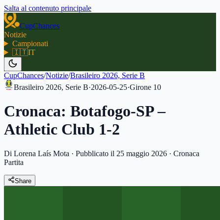
Salta al contenuto principale
CupChances
Notizie
Campionati
🇮🇹
IT
CupChances
/
Notizie
/
Brasileiro 2026, Serie B
Brasileiro 2026, Serie B
·
2026-05-25
·
Girone
10
Cronaca: Botafogo-SP –
Athletic Club 1-2
Di Lorena Laís Mota
·
Pubblicato il 25 maggio 2026
·
Cronaca
Partita
Share