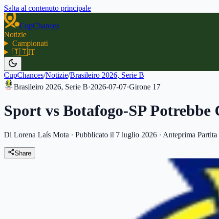
Salta al contenuto principale
CupChances
Notizie
Campionati
🇮🇹
IT
CupChances
/
Notizie
/
Brasileiro 2026, Serie B
Brasileiro 2026, Serie B
·
2026-07-07
·
Girone
17
Sport vs Botafogo-SP Potrebbe 
Di Lorena Laís Mota
·
Pubblicato il 7 luglio 2026
·
Anteprima Partita
Share