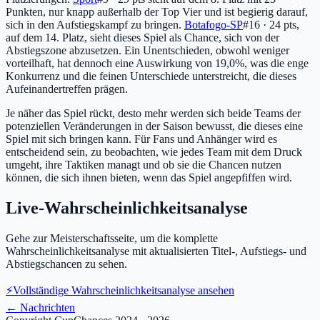
Punkten, nur knapp außerhalb der Top Vier und ist begierig darauf,
sich in den Aufstiegskampf zu bringen.
Botafogo-SP
#16 · 24 pts
,
auf dem 14. Platz, sieht dieses Spiel als Chance, sich von der
Abstiegszone abzusetzen. Ein Unentschieden, obwohl weniger
vorteilhaft, hat dennoch eine Auswirkung von 19,0%, was die enge
Konkurrenz und die feinen Unterschiede unterstreicht, die dieses
Aufeinandertreffen prägen.
Je näher das Spiel rückt, desto mehr werden sich beide Teams der
potenziellen Veränderungen in der Saison bewusst, die dieses eine
Spiel mit sich bringen kann. Für Fans und Anhänger wird es
entscheidend sein, zu beobachten, wie jedes Team mit dem Druck
umgeht, ihre Taktiken managt und ob sie die Chancen nutzen
können, die sich ihnen bieten, wenn das Spiel angepfiffen wird.
Live-Wahrscheinlichkeitsanalyse
Gehe zur Meisterschaftsseite, um die komplette
Wahrscheinlichkeitsanalyse mit aktualisierten Titel-, Aufstiegs- und
Abstiegschancen zu sehen.
⚡
Vollständige Wahrscheinlichkeitsanalyse ansehen
←
Nachrichten