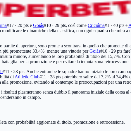
rina
#17 · 20 pts
e
Goiás
#10 · 29 pts
, così come
Criciúma
#1 · 40 pts
e
A
a modificare le dinamiche della classifica, con ogni squadra che mira a u
oro partite di apertura, sono pronte a scontrarsi in quello che promette di
un più promettente 33,4%, mentre una vittoria per
Goiás
#10 · 29 pts
fare
sura minore, aumentando le loro probabilità di titolo del 15,7%. Con e
la battaglia per la promozione e per evitare la temuta zona retrocessione.
ub
#11 · 28 pts
. Anche entrambe le squadre hanno iniziato le loro campagne
ilità di
Athletic Club
#11 · 28 pts
potrebbero salire dal 7,2% al 34,4% co
rsa alla promozione, evitando al contempo le preoccupazioni per una retr
é i risultati plasmeranno senza dubbio il panorama iniziale della corsa al
scenderanno in campo.
leta con probabilità aggiornate di titolo, promozione e retrocessione.