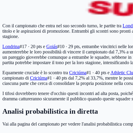
Con il campionato che entra nel suo secondo turno, le partite tra
Lond
titolo e le aspirazioni di promozione. Entrambi gli scontri sono pronti 
stagione.
Londrina
#17 · 20 pts
e
Goiás
#10 · 29 pts
, entrambe vincitrici nelle l
aumenterebbe le loro possibilità di vincere il campionato dal 7,3% a 
un pareggio gioverebbe comunque a entrambe le squadre, sebbene in mi
partita potrebbe impostare il tono per la loro stagione, intensificando 
Equamente cruciale è lo scontro tra
Criciúma
#1 · 40 pts
e
Athletic Cl
campionato di
Criciúma
#1 · 40 pts
dal 7,2% al 33,7%, mentre le possib
ciascuna parte che cerca di consolidare la propria posizione nella co
I tifosi dovrebbero tenere d'occhio questi incontri ad alta posta, poich
dramma cattureranno sicuramente il pubblico quando queste squadre 
Analisi probabilistica in diretta
Vai alla pagina del campionato per vedere l'analisi probabilistica comp