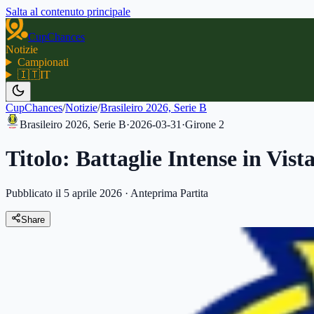
Salta al contenuto principale
CupChances
Notizie
Campionati
🇮🇹
IT
CupChances
/
Notizie
/
Brasileiro 2026, Serie B
Brasileiro 2026, Serie B
·
2026-03-31
·
Girone
2
Titolo: Battaglie Intense in Vis
Pubblicato il 5 aprile 2026
·
Anteprima Partita
Share