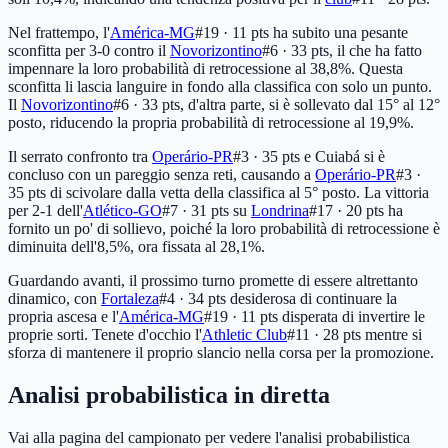
Nel frattempo, l'
América-MG
#19 · 11 pts
ha subito una pesante
sconfitta per 3-0 contro il
Novorizontino
#6 · 33 pts
, il che ha fatto
impennare la loro probabilità di retrocessione al 38,8%. Questa
sconfitta li lascia languire in fondo alla classifica con solo un punto.
Il
Novorizontino
#6 · 33 pts
, d'altra parte, si è sollevato dal 15° al 12°
posto, riducendo la propria probabilità di retrocessione al 19,9%.
Il serrato confronto tra
Operário-PR
#3 · 35 pts
e Cuiabá si è
concluso con un pareggio senza reti, causando a
Operário-PR
#3 ·
35 pts
di scivolare dalla vetta della classifica al 5° posto. La vittoria
per 2-1 dell'
Atlético-GO
#7 · 31 pts
su
Londrina
#17 · 20 pts
ha
fornito un po' di sollievo, poiché la loro probabilità di retrocessione è
diminuita dell'8,5%, ora fissata al 28,1%.
Guardando avanti, il prossimo turno promette di essere altrettanto
dinamico, con
Fortaleza
#4 · 34 pts
desiderosa di continuare la
propria ascesa e l'
América-MG
#19 · 11 pts
disperata di invertire le
proprie sorti. Tenete d'occhio l'
Athletic Club
#11 · 28 pts
mentre si
sforza di mantenere il proprio slancio nella corsa per la promozione.
Analisi probabilistica in diretta
Vai alla pagina del campionato per vedere l'analisi probabilistica