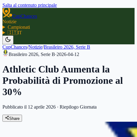
Salta al contenuto principale
CupChances
Notizie
Campionati
🇮🇹
IT
CupChances
/
Notizie
/
Brasileiro 2026, Serie B
Brasileiro 2026, Serie B
·
2026-04-12
Athletic Club Aumenta la
Probabilità di Promozione al
30%
Pubblicato il 12 aprile 2026
·
Riepilogo Giornata
Share