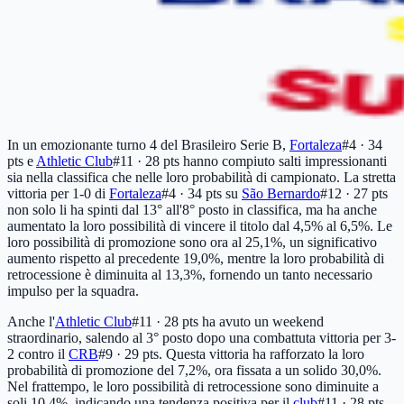
In un emozionante turno 4 del Brasileiro Serie B,
Fortaleza
#4 · 34
pts
e
Athletic Club
#11 · 28 pts
hanno compiuto salti impressionanti
sia nella classifica che nelle loro probabilità di campionato. La stretta
vittoria per 1-0 di
Fortaleza
#4 · 34 pts
su
São Bernardo
#12 · 27 pts
non solo li ha spinti dal 13° all'8° posto in classifica, ma ha anche
aumentato la loro possibilità di vincere il titolo dal 4,5% al 6,5%. Le
loro possibilità di promozione sono ora al 25,1%, un significativo
aumento rispetto al precedente 19,0%, mentre la loro probabilità di
retrocessione è diminuita al 13,3%, fornendo un tanto necessario
impulso per la squadra.
Anche l'
Athletic Club
#11 · 28 pts
ha avuto un weekend
straordinario, salendo al 3° posto dopo una combattuta vittoria per 3-
2 contro il
CRB
#9 · 29 pts
. Questa vittoria ha rafforzato la loro
probabilità di promozione del 7,2%, ora fissata a un solido 30,0%.
Nel frattempo, le loro possibilità di retrocessione sono diminuite a
soli 10,4%, indicando una tendenza positiva per il
club
#11 · 28 pts
.