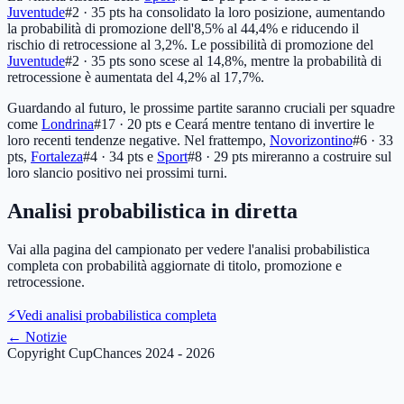
Juventude
#2 · 35 pts
ha consolidato la loro posizione, aumentando
la probabilità di promozione dell'8,5% al 44,4% e riducendo il
rischio di retrocessione al 3,2%. Le possibilità di promozione del
Juventude
#2 · 35 pts
sono scese al 14,8%, mentre la probabilità di
retrocessione è aumentata del 4,2% al 17,7%.
Guardando al futuro, le prossime partite saranno cruciali per squadre
come
Londrina
#17 · 20 pts
e Ceará mentre tentano di invertire le
loro recenti tendenze negative. Nel frattempo,
Novorizontino
#6 · 33
pts
,
Fortaleza
#4 · 34 pts
e
Sport
#8 · 29 pts
mireranno a costruire sul
loro slancio positivo nei prossimi turni.
Analisi probabilistica in diretta
Vai alla pagina del campionato per vedere l'analisi probabilistica
completa con probabilità aggiornate di titolo, promozione e
retrocessione.
⚡
Vedi analisi probabilistica completa
←
Notizie
Copyright CupChances 2024 - 2026