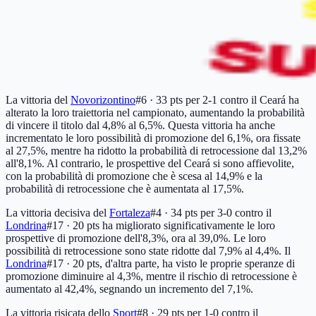
La vittoria del
Novorizontino
#6 · 33 pts
per 2-1 contro il Ceará ha
alterato la loro traiettoria nel campionato, aumentando la probabilità
di vincere il titolo dal 4,8% al 6,5%. Questa vittoria ha anche
incrementato le loro possibilità di promozione del 6,1%, ora fissate
al 27,5%, mentre ha ridotto la probabilità di retrocessione dal 13,2%
all'8,1%. Al contrario, le prospettive del Ceará si sono affievolite,
con la probabilità di promozione che è scesa al 14,9% e la
probabilità di retrocessione che è aumentata al 17,5%.
La vittoria decisiva del
Fortaleza
#4 · 34 pts
per 3-0 contro il
Londrina
#17 · 20 pts
ha migliorato significativamente le loro
prospettive di promozione dell'8,3%, ora al 39,0%. Le loro
possibilità di retrocessione sono state ridotte dal 7,9% al 4,4%. Il
Londrina
#17 · 20 pts
, d'altra parte, ha visto le proprie speranze di
promozione diminuire al 4,3%, mentre il rischio di retrocessione è
aumentato al 42,4%, segnando un incremento del 7,1%.
La vittoria risicata dello
Sport
#8 · 29 pts
per 1-0 contro il