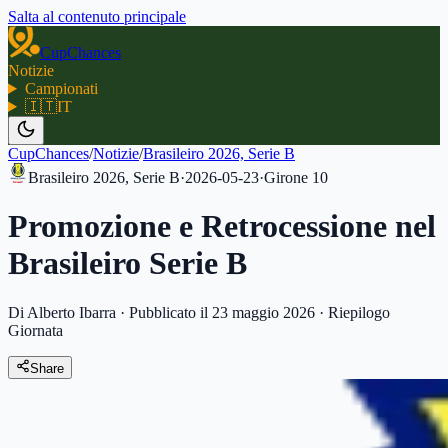
Salta al contenuto principale
CupChances
Notizie
Campionati
🇮🇹
IT
CupChances
/
Notizie
/
Brasileiro 2026, Serie B
Brasileiro 2026, Serie B
·
2026-05-23
·
Girone
10
Promozione e Retrocessione nel
Brasileiro Serie B
Di Alberto Ibarra
·
Pubblicato il 23 maggio 2026
·
Riepilogo
Giornata
Share