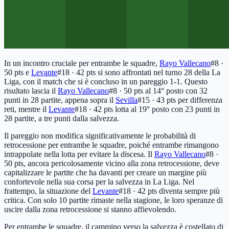
In un incontro cruciale per entrambe le squadre,
Rayo Vallecano
#8 ·
50 pts
e
Levante
#18 · 42 pts
si sono affrontati nel turno 28 della La
Liga, con il match che si è concluso in un pareggio 1-1. Questo
risultato lascia il
Rayo Vallecano
#8 · 50 pts
al 14° posto con 32
punti in 28 partite, appena sopra il
Sevilla
#15 · 43 pts
per differenza
reti, mentre il
Levante
#18 · 42 pts
lotta al 19° posto con 23 punti in
28 partite, a tre punti dalla salvezza.
Il pareggio non modifica significativamente le probabilità di
retrocessione per entrambe le squadre, poiché entrambe rimangono
intrappolate nella lotta per evitare la discesa. Il
Rayo Vallecano
#8 ·
50 pts
, ancora pericolosamente vicino alla zona retrocessione, deve
capitalizzare le partite che ha davanti per creare un margine più
confortevole nella sua corsa per la salvezza in La Liga. Nel
frattempo, la situazione del
Levante
#18 · 42 pts
diventa sempre più
critica. Con solo 10 partite rimaste nella stagione, le loro speranze di
uscire dalla zona retrocessione si stanno affievolendo.
Per entrambe le squadre, il cammino verso la salvezza è costellato di