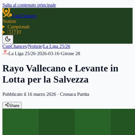
Salta al contenuto principale
CupChances
Notizie
Campionati
🇮🇹
IT
CupChances
/
Notizie
/
La Liga 25/26
La Liga 25/26
·
2026-03-16
·
Girone
28
Rayo Vallecano e Levante in
Lotta per la Salvezza
Pubblicato il 16 marzo 2026
·
Cronaca Partita
Share