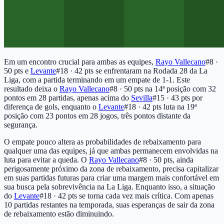
Em um encontro crucial para ambas as equipes,
Rayo Vallecano
#8 ·
50 pts
e
Levante
#18 · 42 pts
se enfrentaram na Rodada 28 da La
Liga, com a partida terminando em um empate de 1-1. Este
resultado deixa o
Rayo Vallecano
#8 · 50 pts
na 14ª posição com 32
pontos em 28 partidas, apenas acima do
Sevilla
#15 · 43 pts
por
diferença de gols, enquanto o
Levante
#18 · 42 pts
luta na 19ª
posição com 23 pontos em 28 jogos, três pontos distante da
segurança.
O empate pouco altera as probabilidades de rebaixamento para
qualquer uma das equipes, já que ambas permanecem envolvidas na
luta para evitar a queda. O
Rayo Vallecano
#8 · 50 pts
, ainda
perigosamente próximo da zona de rebaixamento, precisa capitalizar
em suas partidas futuras para criar uma margem mais confortável em
sua busca pela sobrevivência na La Liga. Enquanto isso, a situação
do
Levante
#18 · 42 pts
se torna cada vez mais crítica. Com apenas
10 partidas restantes na temporada, suas esperanças de sair da zona
de rebaixamento estão diminuindo.