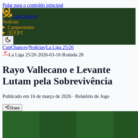
Pular para o conteúdo principal
CupChances
Notícias
Campeonatos
🇧🇷
PT
CupChances
/
Notícias
/
La Liga 25/26
La Liga 25/26
·
2026-03-16
·
Rodada
28
Rayo Vallecano e Levante
Lutam pela Sobrevivência
Publicado em 16 de março de 2026
·
Relatório de Jogo
Share