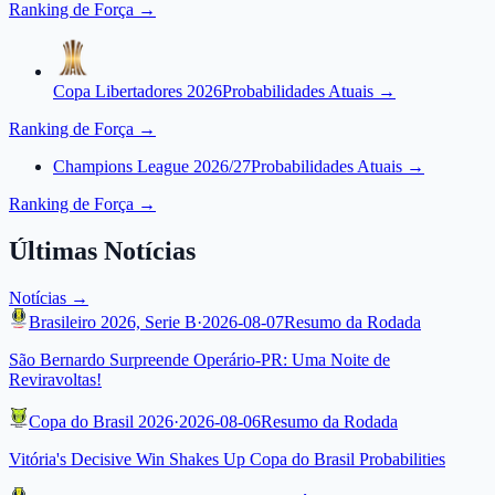
Ranking de Força
→
Copa Libertadores 2026
Probabilidades Atuais
→
Ranking de Força
→
Champions League 2026/27
Probabilidades Atuais
→
Ranking de Força
→
Últimas Notícias
Notícias
→
Brasileiro 2026, Serie B
·
2026-08-07
Resumo da Rodada
São Bernardo Surpreende Operário-PR: Uma Noite de
Reviravoltas!
Copa do Brasil 2026
·
2026-08-06
Resumo da Rodada
Vitória's Decisive Win Shakes Up Copa do Brasil Probabilities