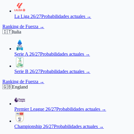
La Liga 26/27
Probabilidades actuales
→
Ranking de Fuerza
→
🇮🇹
Italia
Serie A 26/27
Probabilidades actuales
→
Serie B 26/27
Probabilidades actuales
→
Ranking de Fuerza
→
🇬🇧
England
Premier League 26/27
Probabilidades actuales
→
Championship 26/27
Probabilidades actuales
→