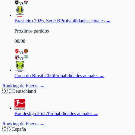
vs
Brasileiro 2026, Serie B
Probabilidades actuales
→
Próximos partidos
08
/
08
vs
vs
Copa do Brasil 2026
Probabilidades actuales
→
Ranking de Fuerza
→
🇩🇪
Deutschland
Bundesliga 26/27
Probabilidades actuales
→
Ranking de Fuerza
→
🇪🇸
España