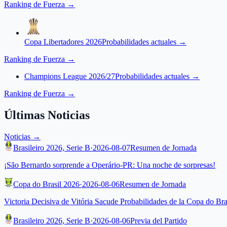
Ranking de Fuerza
→
Copa Libertadores 2026
Probabilidades actuales
→
Ranking de Fuerza
→
Champions League 2026/27
Probabilidades actuales
→
Ranking de Fuerza
→
Últimas Noticias
Noticias
→
Brasileiro 2026, Serie B
·
2026-08-07
Resumen de Jornada
¡São Bernardo sorprende a Operário-PR: Una noche de sorpresas!
Copa do Brasil 2026
·
2026-08-06
Resumen de Jornada
Victoria Decisiva de Vitória Sacude Probabilidades de la Copa do Bra
Brasileiro 2026, Serie B
·
2026-08-06
Previa del Partido