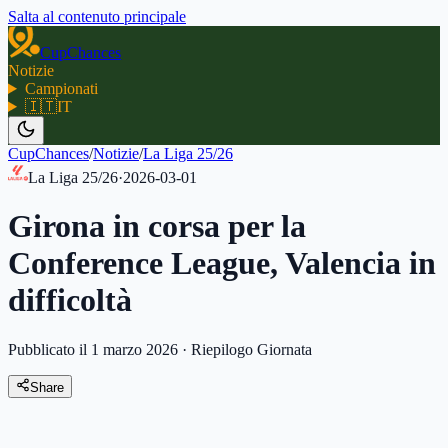
Salta al contenuto principale
CupChances
Notizie
Campionati
🇮🇹
IT
CupChances
/
Notizie
/
La Liga 25/26
La Liga 25/26
·
2026-03-01
Girona in corsa per la
Conference League, Valencia in
difficoltà
Pubblicato il 1 marzo 2026
·
Riepilogo Giornata
Share