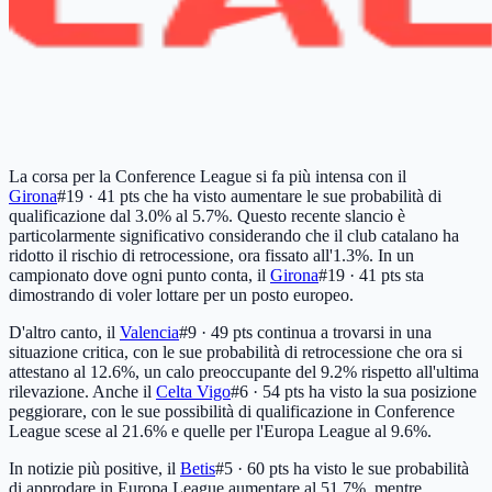
La corsa per la Conference League si fa più intensa con il
Girona
#19 · 41 pts
che ha visto aumentare le sue probabilità di
qualificazione dal 3.0% al 5.7%. Questo recente slancio è
particolarmente significativo considerando che il club catalano ha
ridotto il rischio di retrocessione, ora fissato all'1.3%. In un
campionato dove ogni punto conta, il
Girona
#19 · 41 pts
sta
dimostrando di voler lottare per un posto europeo.
D'altro canto, il
Valencia
#9 · 49 pts
continua a trovarsi in una
situazione critica, con le sue probabilità di retrocessione che ora si
attestano al 12.6%, un calo preoccupante del 9.2% rispetto all'ultima
rilevazione. Anche il
Celta Vigo
#6 · 54 pts
ha visto la sua posizione
peggiorare, con le sue possibilità di qualificazione in Conference
League scese al 21.6% e quelle per l'Europa League al 9.6%.
In notizie più positive, il
Betis
#5 · 60 pts
ha visto le sue probabilità
di approdare in Europa League aumentare al 51.7%, mentre