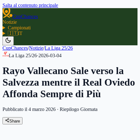
Salta al contenuto principale
CupChances
Notizie
Campionati
🇮🇹
IT
CupChances
/
Notizie
/
La Liga 25/26
La Liga 25/26
·
2026-03-04
Rayo Vallecano Sale verso la
Salvezza mentre il Real Oviedo
Affonda Sempre di Più
Pubblicato il 4 marzo 2026
·
Riepilogo Giornata
Share