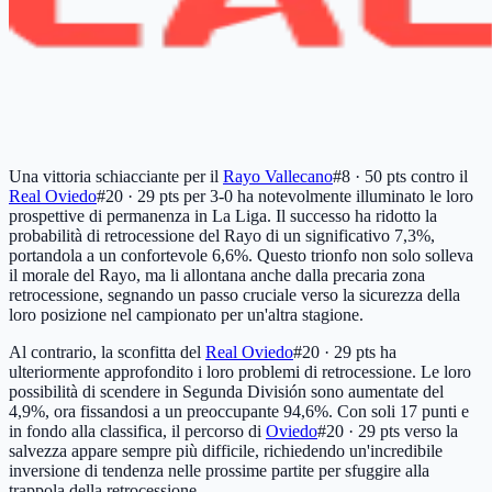
Una vittoria schiacciante per il
Rayo Vallecano
#8 · 50 pts
contro il
Real Oviedo
#20 · 29 pts
per 3-0 ha notevolmente illuminato le loro
prospettive di permanenza in La Liga. Il successo ha ridotto la
probabilità di retrocessione del Rayo di un significativo 7,3%,
portandola a un confortevole 6,6%. Questo trionfo non solo solleva
il morale del Rayo, ma li allontana anche dalla precaria zona
retrocessione, segnando un passo cruciale verso la sicurezza della
loro posizione nel campionato per un'altra stagione.
Al contrario, la sconfitta del
Real Oviedo
#20 · 29 pts
ha
ulteriormente approfondito i loro problemi di retrocessione. Le loro
possibilità di scendere in Segunda División sono aumentate del
4,9%, ora fissandosi a un preoccupante 94,6%. Con soli 17 punti e
in fondo alla classifica, il percorso di
Oviedo
#20 · 29 pts
verso la
salvezza appare sempre più difficile, richiedendo un'incredibile
inversione di tendenza nelle prossime partite per sfuggire alla
trappola della retrocessione.