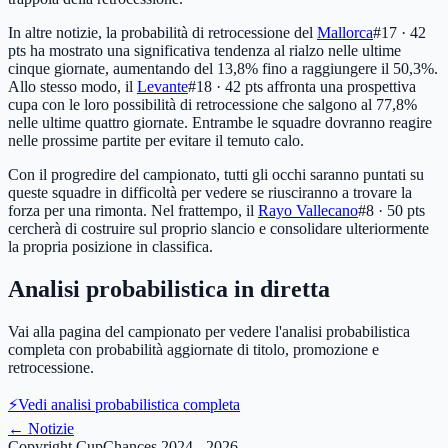
In altre notizie, la probabilità di retrocessione del
Mallorca
#17 · 42
pts
ha mostrato una significativa tendenza al rialzo nelle ultime
cinque giornate, aumentando del 13,8% fino a raggiungere il 50,3%.
Allo stesso modo, il
Levante
#18 · 42 pts
affronta una prospettiva
cupa con le loro possibilità di retrocessione che salgono al 77,8%
nelle ultime quattro giornate. Entrambe le squadre dovranno reagire
nelle prossime partite per evitare il temuto calo.
Con il progredire del campionato, tutti gli occhi saranno puntati su
queste squadre in difficoltà per vedere se riusciranno a trovare la
forza per una rimonta. Nel frattempo, il
Rayo Vallecano
#8 · 50 pts
cercherà di costruire sul proprio slancio e consolidare ulteriormente
la propria posizione in classifica.
Analisi probabilistica in diretta
Vai alla pagina del campionato per vedere l'analisi probabilistica
completa con probabilità aggiornate di titolo, promozione e
retrocessione.
⚡
Vedi analisi probabilistica completa
←
Notizie
Copyright CupChances 2024 - 2026