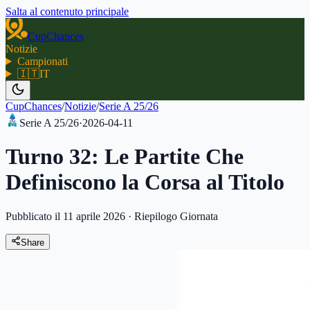
Salta al contenuto principale
CupChances
Notizie
Campionati
🇮🇹
IT
CupChances
/
Notizie
/
Serie A 25/26
Serie A 25/26
·
2026-04-11
Turno 32: Le Partite Che
Definiscono la Corsa al Titolo
Pubblicato il 11 aprile 2026
·
Riepilogo Giornata
Share