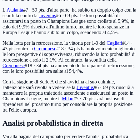
L'
Atalanta
#7 · 59 pts
, d'altra parte, ha subito un doppio colpo con la
sconfitta contro la
Juventus
#6 · 69 pts
. Le loro possibilità di
assicurarsi un posto in Champions League sono crollate al 5,9%, in
calo del 9,9% rispetto all'ultimo turno, mentre le loro speranze in
Europa League hanno subito un colpo, scendendo al 4,5%.
Nella lotta per la retrocessione, la vittoria per 1-0 del
Cagliari
#14 ·
43 pts
contro la
Cremonese
#18 · 34 pts
ha notevolmente migliorato
le loro prospettive di sopravvivenza, riducendo la loro probabilità di
retrocessione a solo il 2,1%. Al contrario, la sconfitta della
Cremonese
#18 · 34 pts
ha aumentato le loro paure di retrocessione,
con le loro possibilità ora salite al 54,4%.
Con la stagione di Serie A che si avvicina al suo culmine,
l'attenzione sarà rivolta a vedere se la
Juventus
#6 · 69 pts
riuscirà a
mantenere la propria traiettoria ascendente e assicurarsi un posto in
Champions League, mentre il
Milan
#5 · 70 pts
sarà ansioso di
riprendersi nel prossimo turno per consolidare la propria posizione
tra l'élite europea.
Analisi probabilistica in diretta
Vai alla pagina del campionato per vedere l'analisi probabilistica