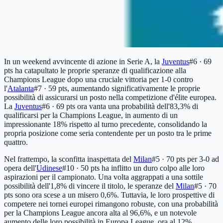
In un weekend avvincente di azione in Serie A, la
Juventus
#6 · 69
pts
ha catapultato le proprie speranze di qualificazione alla
Champions League dopo una cruciale vittoria per 1-0 contro
l'
Atalanta
#7 · 59 pts
, aumentando significativamente le proprie
possibilità di assicurarsi un posto nella competizione d'élite europea.
La
Juventus
#6 · 69 pts
ora vanta una probabilità dell'83,3% di
qualificarsi per la Champions League, in aumento di un
impressionante 18% rispetto al turno precedente, consolidando la
propria posizione come seria contendente per un posto tra le prime
quattro.
Nel frattempo, la sconfitta inaspettata del
Milan
#5 · 70 pts
per 3-0 ad
opera dell'
Udinese
#10 · 50 pts
ha inflitto un duro colpo alle loro
aspirazioni per il campionato. Una volta aggrappati a una sottile
possibilità dell'1,8% di vincere il titolo, le speranze del
Milan
#5 · 70
pts
sono ora scese a un misero 0,6%. Tuttavia, le loro prospettive di
competere nei tornei europei rimangono robuste, con una probabilità
per la Champions League ancora alta al 96,6%, e un notevole
aumento delle loro possibilità in Europa League, ora al 12%.