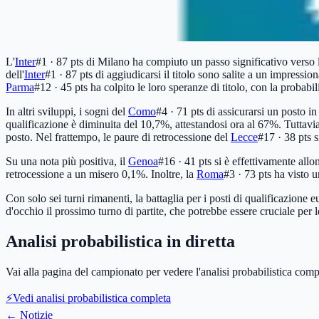
L'
Inter
#1 · 87 pts
di Milano ha compiuto un passo significativo verso 
dell'
Inter
#1 · 87 pts
di aggiudicarsi il titolo sono salite a un impressi
Parma
#12 · 45 pts
ha colpito le loro speranze di titolo, con la probabi
In altri sviluppi, i sogni del
Como
#4 · 71 pts
di assicurarsi un posto i
qualificazione è diminuita del 10,7%, attestandosi ora al 67%. Tuttavi
posto. Nel frattempo, le paure di retrocessione del
Lecce
#17 · 38 pts
s
Su una nota più positiva, il
Genoa
#16 · 41 pts
si è effettivamente allo
retrocessione a un misero 0,1%. Inoltre, la
Roma
#3 · 73 pts
ha visto u
Con solo sei turni rimanenti, la battaglia per i posti di qualificazion
d'occhio il prossimo turno di partite, che potrebbe essere cruciale per l
Analisi probabilistica in diretta
Vai alla pagina del campionato per vedere l'analisi probabilistica comp
⚡
Vedi analisi probabilistica completa
←
Notizie