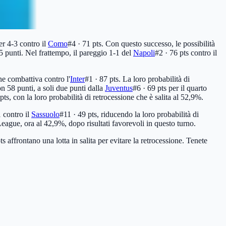
r 4-3 contro il
Como
#4 · 71 pts
. Con questo successo, le possibilità
75 punti. Nel frattempo, il pareggio 1-1 del
Napoli
#2 · 76 pts
contro il
e combattiva contro l'
Inter
#1 · 87 pts
. La loro probabilità di
n 58 punti, a soli due punti dalla
Juventus
#6 · 69 pts
per il quarto
pts
, con la loro probabilità di retrocessione che è salita al 52,9%.
1 contro il
Sassuolo
#11 · 49 pts
, riducendo la loro probabilità di
eague, ora al 42,9%, dopo risultati favorevoli in questo turno.
ts
affrontano una lotta in salita per evitare la retrocessione. Tenete