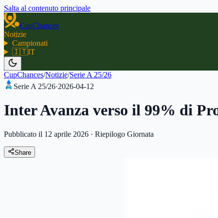
Salta al contenuto principale
CupChances
Notizie
Campionati
🇮🇹
IT
CupChances
/
Notizie
/
Serie A 25/26
Serie A 25/26
·
2026-04-12
Inter Avanza verso il 99% di Pro
Pubblicato il 12 aprile 2026
·
Riepilogo Giornata
Share