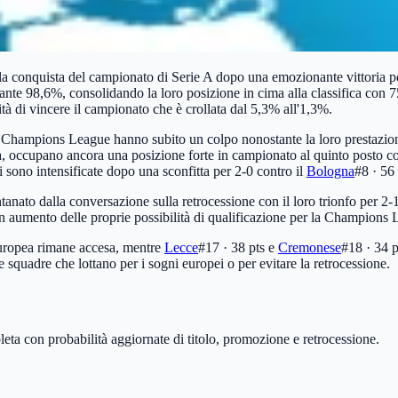
la conquista del campionato di Serie A dopo una emozionante vittoria pe
onante 98,6%, consolidando la loro posizione in cima alla classifica con 
lità di vincere il campionato che è crollata dal 5,3% all'1,3%.
n Champions League hanno subito un colpo nonostante la loro prestazion
a, occupano ancora una posizione forte in campionato al quinto posto co
i sono intensificate dopo una sconfitta per 2-0 contro il
Bologna
#8 · 56 
ntanato dalla conversazione sulla retrocessione con il loro trionfo per 2-
n aumento delle proprie possibilità di qualificazione per la Champions L
e europea rimane accesa, mentre
Lecce
#17 · 38 pts
e
Cremonese
#18 · 34 p
e squadre che lottano per i sogni europei o per evitare la retrocessione.
leta con probabilità aggiornate di titolo, promozione e retrocessione.