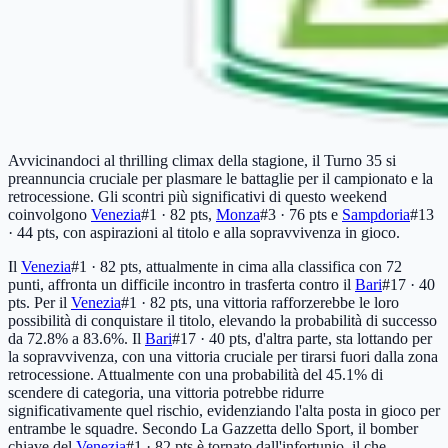
Avvicinandoci al thrilling climax della stagione, il Turno 35 si
preannuncia cruciale per plasmare le battaglie per il campionato e la
retrocessione. Gli scontri più significativi di questo weekend
coinvolgono
Venezia
#1 · 82 pts
,
Monza
#3 · 76 pts
e
Sampdoria
#13
· 44 pts
, con aspirazioni al titolo e alla sopravvivenza in gioco.
Il
Venezia
#1 · 82 pts
, attualmente in cima alla classifica con 72
punti, affronta un difficile incontro in trasferta contro il
Bari
#17 · 40
pts
. Per il
Venezia
#1 · 82 pts
, una vittoria rafforzerebbe le loro
possibilità di conquistare il titolo, elevando la probabilità di successo
da 72.8% a 83.6%. Il
Bari
#17 · 40 pts
, d'altra parte, sta lottando per
la sopravvivenza, con una vittoria cruciale per tirarsi fuori dalla zona
retrocessione. Attualmente con una probabilità del 45.1% di
scendere di categoria, una vittoria potrebbe ridurre
significativamente quel rischio, evidenziando l'alta posta in gioco per
entrambe le squadre. Secondo La Gazzetta dello Sport, il bomber
chiave del
Venezia
#1 · 82 pts
è tornato dall'infortunio, il che