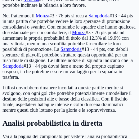
potrebbe inclinare la bilancia a loro favore.
Nel frattempo, il
Monza
#3 · 76 pts
si reca a
Sampdoria
#13 · 44 pts
in una partita che potrebbe vedere le loro speranze di promozione
consolidarsi o svanire. Con entrambe le squadre che hanno qualcosa
di sostanziale per cui combattere, il
Monza
#3 · 76 pts
punta ad
aumentare la propria probabilità di titolo dal 12.3% al 19.9% con
una vittoria, mentre una sconfitta potrebbe far crollare le loro
possibilità di promozione. La
Sampdoria
#13 · 44 pts
, con deboli
speranze di playoff, potrebbe sfruttare questa opportunità per un
rush finale di stagione. Le ultime notizie di squadra indicano che la
Sampdoria
#13 · 44 pts
dovrà fare a meno del proprio capitano
sospeso, il che potrebbe essere un vantaggio per la squadra in
trasferta.
I tifosi dovrebbero rimanere incollati a queste partite mentre si
svolgono, con ogni gol che potrebbe potenzialmente rimodellare il
destino delle posizioni alte e basse della classifica. Con il fischio
finale, aspettatevi battaglie intense e colpi di scena drammatici
mentre questi club lottano per la gloria e la sopravvivenza.
Analisi probabilistica in diretta
Vai alla pagina del campionato per vedere l'analisi probabilistica