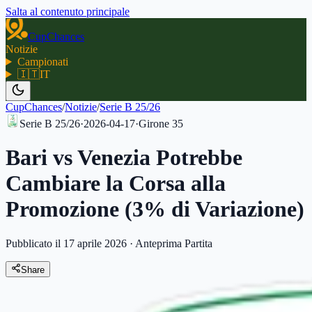
Salta al contenuto principale
CupChances
Notizie
Campionati
🇮🇹
IT
CupChances
/
Notizie
/
Serie B 25/26
Serie B 25/26
·
2026-04-17
·
Girone
35
Bari vs Venezia Potrebbe
Cambiare la Corsa alla
Promozione (3% di Variazione)
Pubblicato il 17 aprile 2026
·
Anteprima Partita
Share