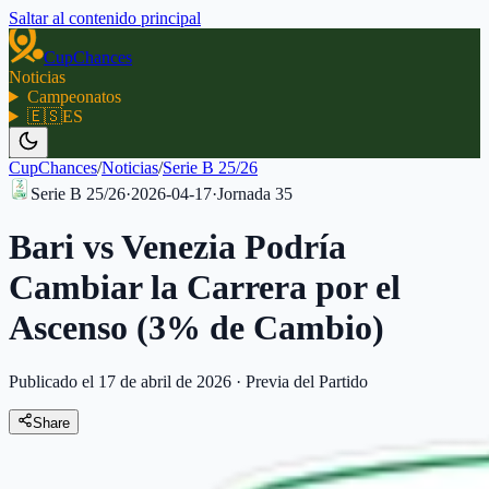
Saltar al contenido principal
CupChances
Noticias
Campeonatos
🇪🇸
ES
CupChances
/
Noticias
/
Serie B 25/26
Serie B 25/26
·
2026-04-17
·
Jornada
35
Bari vs Venezia Podría
Cambiar la Carrera por el
Ascenso (3% de Cambio)
Publicado el 17 de abril de 2026
·
Previa del Partido
Share