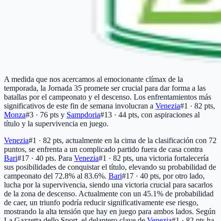
A medida que nos acercamos al emocionante clímax de la
temporada, la Jornada 35 promete ser crucial para dar forma a las
batallas por el campeonato y el descenso. Los enfrentamientos más
significativos de este fin de semana involucran a
Venezia
#1 · 82 pts
,
Monza
#3 · 76 pts
y
Sampdoria
#13 · 44 pts
, con aspiraciones al
título y la supervivencia en juego.
Venezia
#1 · 82 pts
, actualmente en la cima de la clasificación con 72
puntos, se enfrenta a un complicado partido fuera de casa contra
Bari
#17 · 40 pts
. Para
Venezia
#1 · 82 pts
, una victoria fortalecería
sus posibilidades de conquistar el título, elevando su probabilidad de
campeonato del 72.8% al 83.6%.
Bari
#17 · 40 pts
, por otro lado,
lucha por la supervivencia, siendo una victoria crucial para sacarlos
de la zona de descenso. Actualmente con un 45.1% de probabilidad
de caer, un triunfo podría reducir significativamente ese riesgo,
mostrando la alta tensión que hay en juego para ambos lados. Según
La Gazzetta dello Sport, el delantero clave de
Venezia
#1 · 82 pts
ha