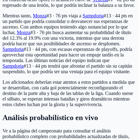
regresado de una lesión, lo que podría inclinar la balanza a su favor.
Mientras tanto,
Monza
#3 · 76 pts
viaja a
Sampdoria
#13 · 44 pts
en
un partido que podría consolidar o desvanecer sus esperanzas de
ascenso. Con ambos equipos teniendo algo sustancial por lo que
luchar,
Monza
#3 · 76 pts
busca aumentar su probabilidad de título
del 12.3% al 19.9% con una victoria, mientras que una derrota
podría hacer que sus posibilidades de ascenso se desplomen.
Sampdoria
#13 · 44 pts
, con escasas esperanzas de playoffs, podría
aprovechar esta oportunidad para hacer un empuje tardío en la
temporada. Las últimas noticias del equipo indican que
Sampdoria
#13 · 44 pts
tendrá que afrontar el partido sin su capitán
suspendido, lo que podría ser una ventaja para el equipo visitante.
Los aficionados deberían estar atentos a estos partidos a medida que
se desarrollan, con cada gol potencialmente reconfigurando el
destino de la parte alta y baja de las tablas de la liga. Cuando suene
el silbato, se esperan intensas batallas y giros dramáticos mientras
estos clubes luchan por la gloria y la supervivencia.
Análisis probabilístico en vivo
Ve a la página del campeonato para consultar el análisis
probabilístico completo con probabilidades actualizadas de título,