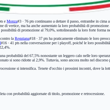
ts
e
Monza
#3 · 76 pts
continuano a dettare il passo, entrambe in cima al
ne di vertice, ma ha anche aumentato la loro probabilità di promozione 
 possibilità di promozione al 79,0%, sottolineando la loro forte forma ne
contro la
Reggiana
#18 · 37 pts
ha praticamente eliminato le loro preoccu
l
#16 · 41 pts
nella conversazione per i playoff, poiché le loro possibilità
 22,4%.
 una probabilità del 67,5% nonostante un leggero calo nelle loro speran
ampionato si sono ridotte al 2,9%. Tuttavia, sono ancora molto nel discors
ocessione si intensifica. Tenete d'occhio i prossimi incontri, dove la lotta
leta con probabilità aggiornate di titolo, promozione e retrocessione.