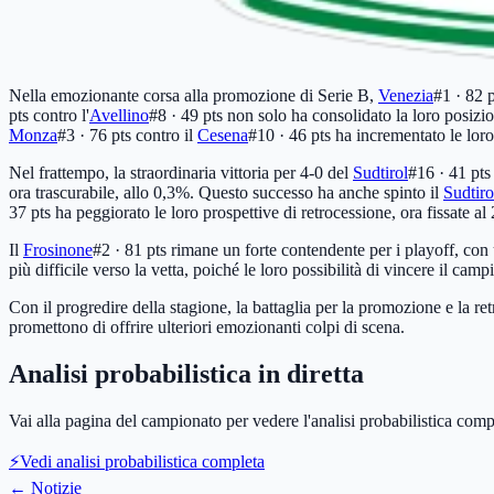
Nella emozionante corsa alla promozione di Serie B,
Venezia
#1 · 82 p
pts
contro l'
Avellino
#8 · 49 pts
non solo ha consolidato la loro posizio
Monza
#3 · 76 pts
contro il
Cesena
#10 · 46 pts
ha incrementato le loro
Nel frattempo, la straordinaria vittoria per 4-0 del
Sudtirol
#16 · 41 pts
ora trascurabile, allo 0,3%. Questo successo ha anche spinto il
Sudtiro
37 pts
ha peggiorato le loro prospettive di retrocessione, ora fissate al
Il
Frosinone
#2 · 81 pts
rimane un forte contendente per i playoff, con
più difficile verso la vetta, poiché le loro possibilità di vincere il c
Con il progredire della stagione, la battaglia per la promozione e la retr
promettono di offrire ulteriori emozionanti colpi di scena.
Analisi probabilistica in diretta
Vai alla pagina del campionato per vedere l'analisi probabilistica comp
⚡
Vedi analisi probabilistica completa
←
Notizie