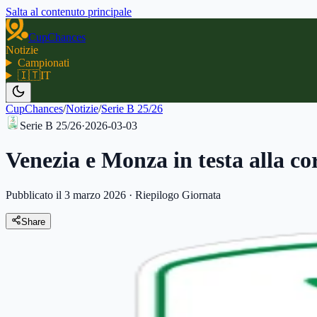
Salta al contenuto principale
CupChances
Notizie
Campionati
🇮🇹
IT
CupChances
/
Notizie
/
Serie B 25/26
Serie B 25/26
·
2026-03-03
Venezia e Monza in testa alla co
Pubblicato il 3 marzo 2026
·
Riepilogo Giornata
Share