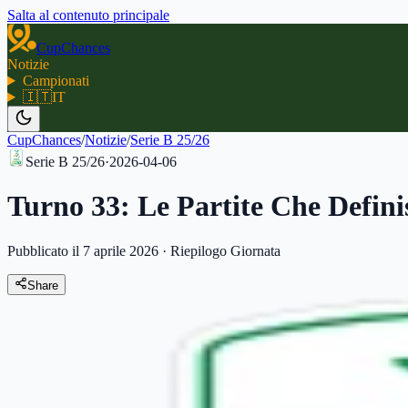
Salta al contenuto principale
CupChances
Notizie
Campionati
🇮🇹
IT
CupChances
/
Notizie
/
Serie B 25/26
Serie B 25/26
·
2026-04-06
Turno 33: Le Partite Che Defini
Pubblicato il 7 aprile 2026
·
Riepilogo Giornata
Share