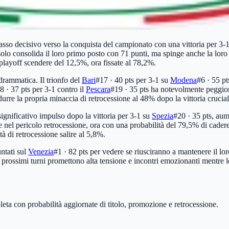
asso decisivo verso la conquista del campionato con una vittoria per 3-
solo consolida il loro primo posto con 71 punti, ma spinge anche la lo
i playoff scendere del 12,5%, ora fissate al 78,2%.
 drammatica. Il trionfo del
Bari
#17 · 40 pts
per 3-1 su
Modena
#6 · 55 pt
8 · 37 pts
per 3-1 contro il
Pescara
#19 · 35 pts
ha notevolmente peggiorat
 ridurre la propria minaccia di retrocessione al 48% dopo la vittoria crucial
ignificativo impulso dopo la vittoria per 3-1 su
Spezia
#20 · 35 pts
, aum
 nel pericolo retrocessione, ora con una probabilità del 79,5% di cadere
tà di retrocessione salire al 5,8%.
untati sul
Venezia
#1 · 82 pts
per vedere se riusciranno a mantenere il loro
I prossimi turni promettono alta tensione e incontri emozionanti mentre 
leta con probabilità aggiornate di titolo, promozione e retrocessione.