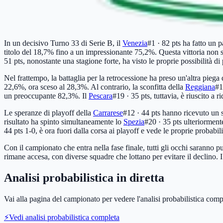
In un decisivo Turno 33 di Serie B, il
Venezia
#1 · 82 pts
ha fatto un p
titolo del 18,7% fino a un impressionante 75,2%. Questa vittoria non 
51 pts
, nonostante una stagione forte, ha visto le proprie possibilità d
Nel frattempo, la battaglia per la retrocessione ha preso un'altra piega
22,6%, ora sceso al 28,3%. Al contrario, la sconfitta della
Reggiana
#1
un preoccupante 82,3%. Il
Pescara
#19 · 35 pts
, tuttavia, è riuscito a
Le speranze di playoff della
Carrarese
#12 · 44 pts
hanno ricevuto un s
risultato ha spinto simultaneamente lo
Spezia
#20 · 35 pts
ulteriormente
44 pts
1-0, è ora fuori dalla corsa ai playoff e vede le proprie probabili
Con il campionato che entra nella fase finale, tutti gli occhi saranno p
rimane accesa, con diverse squadre che lottano per evitare il declino. 
Analisi probabilistica in diretta
Vai alla pagina del campionato per vedere l'analisi probabilistica comp
⚡
Vedi analisi probabilistica completa