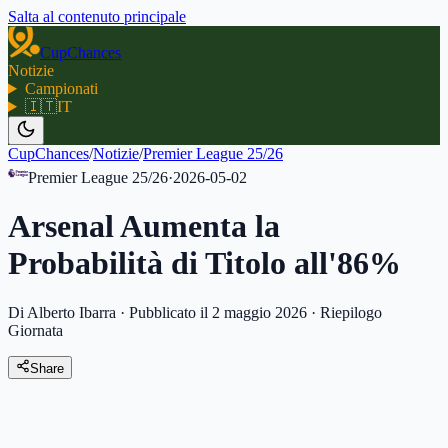
Salta al contenuto principale
CupChances
Notizie
Campionati
🇮🇹
IT
CupChances
/
Notizie
/
Premier League 25/26
Premier League 25/26
·
2026-05-02
Arsenal Aumenta la
Probabilità di Titolo all'86%
Di Alberto Ibarra
·
Pubblicato il 2 maggio 2026
·
Riepilogo
Giornata
Share