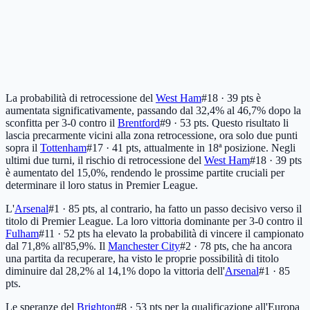
La probabilità di retrocessione del
West Ham
#18 · 39 pts
è
aumentata significativamente, passando dal 32,4% al 46,7% dopo la
sconfitta per 3-0 contro il
Brentford
#9 · 53 pts
. Questo risultato li
lascia precarmente vicini alla zona retrocessione, ora solo due punti
sopra il
Tottenham
#17 · 41 pts
, attualmente in 18ª posizione. Negli
ultimi due turni, il rischio di retrocessione del
West Ham
#18 · 39 pts
è aumentato del 15,0%, rendendo le prossime partite cruciali per
determinare il loro status in Premier League.
L'
Arsenal
#1 · 85 pts
, al contrario, ha fatto un passo decisivo verso il
titolo di Premier League. La loro vittoria dominante per 3-0 contro il
Fulham
#11 · 52 pts
ha elevato la probabilità di vincere il campionato
dal 71,8% all'85,9%. Il
Manchester City
#2 · 78 pts
, che ha ancora
una partita da recuperare, ha visto le proprie possibilità di titolo
diminuire dal 28,2% al 14,1% dopo la vittoria dell'
Arsenal
#1 · 85
pts
.
Le speranze del
Brighton
#8 · 53 pts
per la qualificazione all'Europa