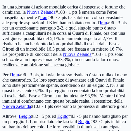
In una giornata di azione mondiale carica di suspense e fortune che
cambiano, la
Nuova Zelanda
#103 · 1 pts
è emersa come l'eroe
inaspettato, mentre l'
Iran
#96 · 3 pts
ha subito un colpo devastante
alle proprie aspirazioni. I Kiwi hanno lottato contro l'
Iran
#96 · 3 pts
per un emozionante pareggio 2-2, e quel singolo punto è stato
sufficiente a catapultarli nella corsa ai Quarti di Finale, ora con una
vertiginosa possibilità del 5,1%, in aumento rispetto al 2,7%. Il
risultato ha anche ridotto la loro probabilità di uscita dalla Fase a
Gironi di un incredibile 16,3 punti, ora fissata a un misero 16,7%.
Le prospettive di knockout della
Nuova Zelanda
#103 · 1 pts
sono
schizzate a un impressionante 83,3%, dimostrando la loro nuova
resilienza e ambizione sulla scena globale.
Per l'
Iran
#96 · 3 pts
, tuttavia, lo stesso risultato è stato nulla di meno
che catastrofico. Le loro speranze di avanzare agli Ottavi di Finale
sono state praticamente spente, scendendo da un esiguo 2,1% a un
quasi inesistente 0,7%. Il pareggio ha cementato la loro probabilità
di uscita dalla Fase a Gironi a un inquietante 93,9%. Mentre i tifosi
iraniani si confrontano con questa brutale realtà, i sostenitori della
Nuova Zelanda
#103 · 1 pts
celebrano la promessa di ulteriore gloria.
Altrove,
Belgio
#82 · 5 pts
ed
Egitto
#83 · 5 pts
hanno battagliato per
un pareggio 1-1, un risultato che lascia il
Belgio
#82 · 5 pts
in bilico
sul baratro del pericolo. Le loro possibilità di un'uscita anticipata