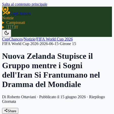
Salta al contenuto principale
CupChances
Notizie
Campionati
🇮🇹
IT
CupChances
/
Notizie
/
FIFA World Cup 2026
FIFA World Cup 2026
·
2026-06-15
·
Girone
15
Nuova Zelanda Stupisce il
Gruppo mentre i Sogni
dell'Iran Si Frantumano nel
Dramma del Mondiale
Di Roberto Ottaviani
·
Pubblicato il 15 giugno 2026
·
Riepilogo
Giornata
Share