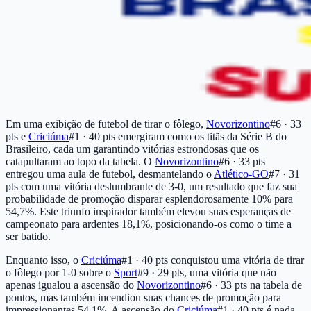
Em uma exibição de futebol de tirar o fôlego,
Novorizontino
#6 · 33
pts
e
Criciúma
#1 · 40 pts
emergiram como os titãs da Série B do
Brasileiro, cada um garantindo vitórias estrondosas que os
catapultaram ao topo da tabela. O
Novorizontino
#6 · 33 pts
entregou uma aula de futebol, desmantelando o
Atlético-GO
#7 · 31
pts
com uma vitória deslumbrante de 3-0, um resultado que faz sua
probabilidade de promoção disparar esplendorosamente 10% para
54,7%. Este triunfo inspirador também elevou suas esperanças de
campeonato para ardentes 18,1%, posicionando-os como o time a
ser batido.
Enquanto isso, o
Criciúma
#1 · 40 pts
conquistou uma vitória de tirar
o fôlego por 1-0 sobre o
Sport
#9 · 29 pts
, uma vitória que não
apenas igualou a ascensão do
Novorizontino
#6 · 33 pts
na tabela de
pontos, mas também incendiou suas chances de promoção para
impressionantes 54,1%. A ascensão do
Criciúma
#1 · 40 pts
é nada