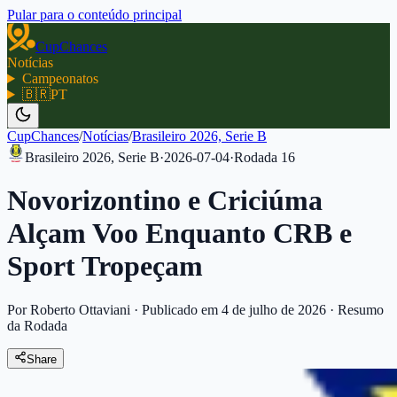
Pular para o conteúdo principal
CupChances
Notícias
Campeonatos
🇧🇷
PT
CupChances
/
Notícias
/
Brasileiro 2026, Serie B
Brasileiro 2026, Serie B
·
2026-07-04
·
Rodada
16
Novorizontino e Criciúma
Alçam Voo Enquanto CRB e
Sport Tropeçam
Por Roberto Ottaviani
·
Publicado em 4 de julho de 2026
·
Resumo
da Rodada
Share