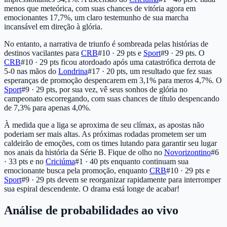
menos que meteórica, com suas chances de vitória agora em
emocionantes 17,7%, um claro testemunho de sua marcha
incansável em direção à glória.
No entanto, a narrativa de triunfo é sombreada pelas histórias de
destinos vacilantes para
CRB
#10 · 29 pts
e
Sport
#9 · 29 pts
. O
CRB
#10 · 29 pts
ficou atordoado após uma catastrófica derrota de
5-0 nas mãos do
Londrina
#17 · 20 pts
, um resultado que fez suas
esperanças de promoção despencarem em 3,1% para meros 4,7%. O
Sport
#9 · 29 pts
, por sua vez, vê seus sonhos de glória no
campeonato escorregando, com suas chances de título despencando
de 7,3% para apenas 4,0%.
À medida que a liga se aproxima de seu clímax, as apostas não
poderiam ser mais altas. As próximas rodadas prometem ser um
caldeirão de emoções, com os times lutando para garantir seu lugar
nos anais da história da Série B. Fique de olho no
Novorizontino
#6
· 33 pts
e no
Criciúma
#1 · 40 pts
enquanto continuam sua
emocionante busca pela promoção, enquanto
CRB
#10 · 29 pts
e
Sport
#9 · 29 pts
devem se reorganizar rapidamente para interromper
sua espiral descendente. O drama está longe de acabar!
Análise de probabilidades ao vivo