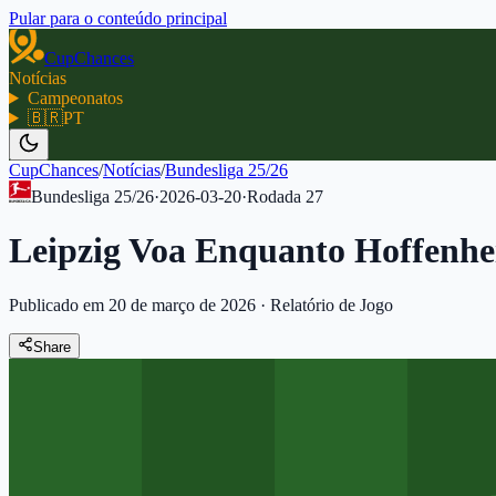
Pular para o conteúdo principal
CupChances
Notícias
Campeonatos
🇧🇷
PT
CupChances
/
Notícias
/
Bundesliga 25/26
Bundesliga 25/26
·
2026-03-20
·
Rodada
27
Leipzig Voa Enquanto Hoffenhe
Publicado em 20 de março de 2026
·
Relatório de Jogo
Share