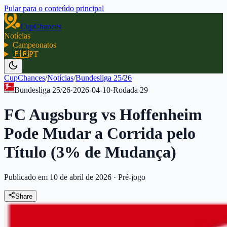
Pular para o conteúdo principal
CupChances
Notícias
Campeonatos
🇧🇷
PT
CupChances
/
Notícias
/
Bundesliga 25/26
Bundesliga 25/26
·
2026-04-10
·
Rodada
29
FC Augsburg vs Hoffenheim
Pode Mudar a Corrida pelo
Título (3% de Mudança)
Publicado em 10 de abril de 2026
·
Pré-jogo
Share