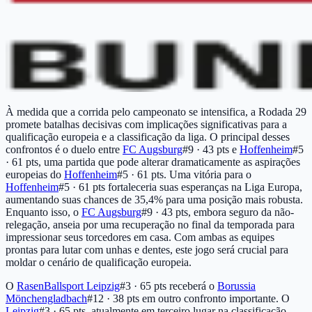
À medida que a corrida pelo campeonato se intensifica, a Rodada 29
promete batalhas decisivas com implicações significativas para a
qualificação europeia e a classificação da liga. O principal desses
confrontos é o duelo entre
FC Augsburg
#9 · 43 pts
e
Hoffenheim
#5
· 61 pts
, uma partida que pode alterar dramaticamente as aspirações
europeias do
Hoffenheim
#5 · 61 pts
. Uma vitória para o
Hoffenheim
#5 · 61 pts
fortaleceria suas esperanças na Liga Europa,
aumentando suas chances de 35,4% para uma posição mais robusta.
Enquanto isso, o
FC Augsburg
#9 · 43 pts
, embora seguro da não-
relegação, anseia por uma recuperação no final da temporada para
impressionar seus torcedores em casa. Com ambas as equipes
prontas para lutar com unhas e dentes, este jogo será crucial para
moldar o cenário de qualificação europeia.
O
RasenBallsport Leipzig
#3 · 65 pts
receberá o
Borussia
Mönchengladbach
#12 · 38 pts
em outro confronto importante. O
Leipzig
#3 · 65 pts
, atualmente em terceiro lugar na classificação,