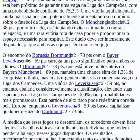
está bem próximo de garantir uma vaga na Liga dos Campeões, com
uma probabilidade confiante de 75,3%. Uma vitória aqui cimentaria
ainda mais sua posição, potencialmente aumentando seu domínio
sobre o futebol da Liga dos Campeões. O
Mönchengladbach
#12 ·
38 pts
, por outro lado, está tentando evitar cair na luta contra a
relegação, e uma rara vitória fora de casa poderia proporcionar o
espaço necessário para respirar. Este duelo deve ser intensamente
disputado, já que ambas as equipes têm muito em jogo.
O encontro do
Borussia Dortmund
#2 · 73 pts
com o
Bayer
Leverkusen
#6 · 59 pts
carrega um peso significativo para ambos os
clubes. O
Dortmund
#2 · 73 pts
, que está nove pontos atrás do
Bayern München
#1 · 89 pts
, mantém uma chance slim de 1,3% de
conquistar o título, mas, mais urgentemente, visa manter sua vaga na
Liga dos Campeões. Uma vitória do
Leverkusen
#6 · 59 pts
, no
entanto, abalaria consideravelmente a classificação, elevando suas
esperanças na Liga dos Campeões de 26,0% para probabilidades
mais promissoras. Esta partida de alto risco pode redefinir a corrida
pela Europa, enquanto o
Leverkusen
#6 · 59 pts
busca capitalizar
qualquer deslize do
Dortmund
#2 · 73 pts
.
À medida que esses jogos se desenrolam, os torcedores devem ficar
atentos às batalhas táticas e à brilhantismo individual que podem
pender a balança nesses jogos disputados. Os resultados
reverberarão por toda a liga, impactando tanto os sonhos de noites