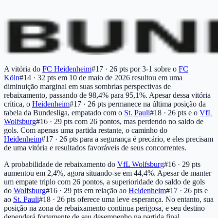
A vitória do
FC Heidenheim
#17 · 26 pts
por 3-1 sobre o
FC
Köln
#14 · 32 pts
em 10 de maio de 2026 resultou em uma
diminuição marginal em suas sombrias perspectivas de
rebaixamento, passando de 98,4% para 95,1%. Apesar dessa vitória
crítica, o
Heidenheim
#17 · 26 pts
permanece na última posição da
tabela da Bundesliga, empatado com o
St. Pauli
#18 · 26 pts
e o
VfL
Wolfsburg
#16 · 29 pts
com 26 pontos, mas perdendo no saldo de
gols. Com apenas uma partida restante, o caminho do
Heidenheim
#17 · 26 pts
para a segurança é precário, e eles precisam
de uma vitória e resultados favoráveis de seus concorrentes.
A probabilidade de rebaixamento do
VfL Wolfsburg
#16 · 29 pts
aumentou em 2,4%, agora situando-se em 44,4%. Apesar de manter
um empate triplo com 26 pontos, a superioridade do saldo de gols
do
Wolfsburg
#16 · 29 pts
em relação ao
Heidenheim
#17 · 26 pts
e
ao
St. Pauli
#18 · 26 pts
oferece uma leve esperança. No entanto, sua
posição na zona de rebaixamento continua perigosa, e seu destino
dependerá fortemente de seu desempenho na partida final.