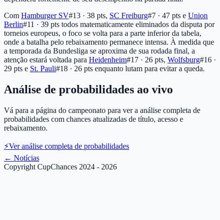
Com
Hamburger SV
#13 · 38 pts
,
SC Freiburg
#7 · 47 pts
e
Union
Berlin
#11 · 39 pts
todos matematicamente eliminados da disputa por
torneios europeus, o foco se volta para a parte inferior da tabela,
onde a batalha pelo rebaixamento permanece intensa. À medida que
a temporada da Bundesliga se aproxima de sua rodada final, a
atenção estará voltada para
Heidenheim
#17 · 26 pts
,
Wolfsburg
#16 ·
29 pts
e
St. Pauli
#18 · 26 pts
enquanto lutam para evitar a queda.
Análise de probabilidades ao vivo
Vá para a página do campeonato para ver a análise completa de
probabilidades com chances atualizadas de título, acesso e
rebaixamento.
⚡
Ver análise completa de probabilidades
←
Notícias
Copyright CupChances 2024 - 2026