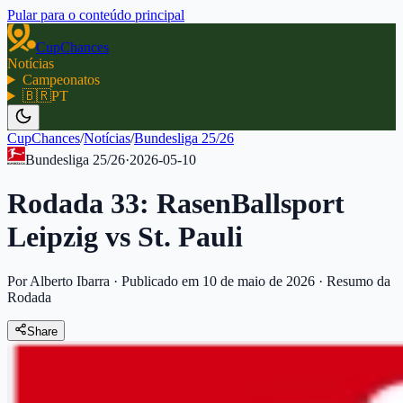
Pular para o conteúdo principal
CupChances
Notícias
Campeonatos
🇧🇷
PT
CupChances
/
Notícias
/
Bundesliga 25/26
Bundesliga 25/26
·
2026-05-10
Rodada 33: RasenBallsport
Leipzig vs St. Pauli
Por Alberto Ibarra
·
Publicado em 10 de maio de 2026
·
Resumo da
Rodada
Share