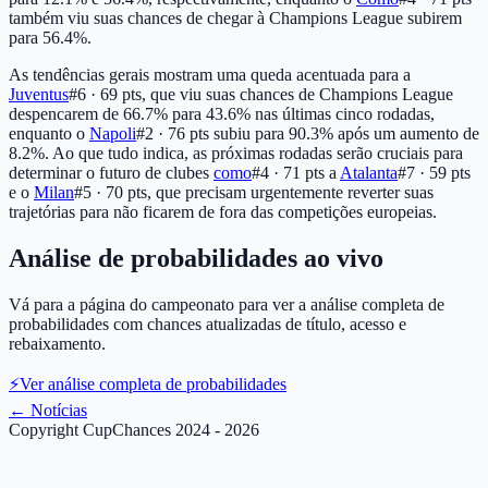
também viu suas chances de chegar à Champions League subirem
para 56.4%.
As tendências gerais mostram uma queda acentuada para a
Juventus
#6 · 69 pts
, que viu suas chances de Champions League
despencarem de 66.7% para 43.6% nas últimas cinco rodadas,
enquanto o
Napoli
#2 · 76 pts
subiu para 90.3% após um aumento de
8.2%. Ao que tudo indica, as próximas rodadas serão cruciais para
determinar o futuro de clubes
como
#4 · 71 pts
a
Atalanta
#7 · 59 pts
e o
Milan
#5 · 70 pts
, que precisam urgentemente reverter suas
trajetórias para não ficarem de fora das competições europeias.
Análise de probabilidades ao vivo
Vá para a página do campeonato para ver a análise completa de
probabilidades com chances atualizadas de título, acesso e
rebaixamento.
⚡
Ver análise completa de probabilidades
←
Notícias
Copyright CupChances 2024 - 2026