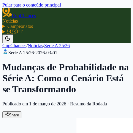
Pular para o conteúdo principal
CupChances
Notícias
Campeonatos
🇧🇷
PT
CupChances
/
Notícias
/
Serie A 25/26
Serie A 25/26
·
2026-03-01
Mudanças de Probabilidade na
Série A: Como o Cenário Está
se Transformando
Publicado em 1 de março de 2026
·
Resumo da Rodada
Share