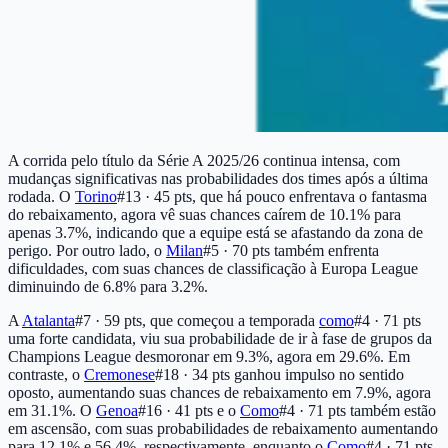
A corrida pelo título da Série A 2025/26 continua intensa, com
mudanças significativas nas probabilidades dos times após a última
rodada. O
Torino
#13 · 45 pts
, que há pouco enfrentava o fantasma
do rebaixamento, agora vê suas chances caírem de 10.1% para
apenas 3.7%, indicando que a equipe está se afastando da zona de
perigo. Por outro lado, o
Milan
#5 · 70 pts
também enfrenta
dificuldades, com suas chances de classificação à Europa League
diminuindo de 6.8% para 3.2%.
A
Atalanta
#7 · 59 pts
, que começou a temporada
como
#4 · 71 pts
uma forte candidata, viu sua probabilidade de ir à fase de grupos da
Champions League desmoronar em 9.3%, agora em 29.6%. Em
contraste, o
Cremonese
#18 · 34 pts
ganhou impulso no sentido
oposto, aumentando suas chances de rebaixamento em 7.9%, agora
em 31.1%. O
Genoa
#16 · 41 pts
e o
Como
#4 · 71 pts
também estão
em ascensão, com suas probabilidades de rebaixamento aumentando
para 12.1% e 56.4%, respectivamente, enquanto o
Como
#4 · 71 pts