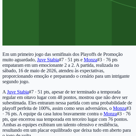
Em um primeiro jogo das semifinais dos Playoffs de Promoção
muito aguardado,
Juve Stabia
#7 · 51 pts
e
Monza
#3 · 76 pts
empataram em um emocionante 2 a 2. A partida, realizada no
sábado, 16 de maio de 2026, atendeu às expectativas,
proporcionando emoção e preparando o cenário para um intrigante
segundo jogo.
A
Juve Stabia
#7 · 51 pts
, apesar de ter terminado a temporada
regular em oitavo lugar com 48 pontos, mostrou que não deve ser
subestimada. Eles entraram nessa partida com uma probabilidade de
playoff perfeita de 100%, assim como seus adversários, o
Monza
#3
· 76 pts
. A equipe da casa lutou bravamente contra o
Monza
#3 · 76
pts
, que encerrou sua temporada em terceiro lugar com 76 pontos.
Ambas as equipes exibiram um talento ofensivo e resiliência,
resultando em um placar equilibrado que deixa tudo em aberto para
o jogo de volta.