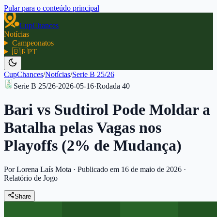
Pular para o conteúdo principal
CupChances
Notícias
Campeonatos
🇧🇷
PT
CupChances
/
Notícias
/
Serie B 25/26
Serie B 25/26
·
2026-05-16
·
Rodada
40
Bari vs Sudtirol Pode Moldar a
Batalha pelas Vagas nos
Playoffs (2% de Mudança)
Por Lorena Laís Mota
·
Publicado em 16 de maio de 2026
·
Relatório de Jogo
Share