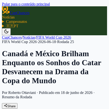
Pular para o conteúdo principal
CupChances
Notícias
Campeonatos
🇧🇷
PT
CupChances
/
Notícias
/
FIFA World Cup 2026
FIFA World Cup 2026
·
2026-06-18
·
Rodada
25
Canadá e México Brilham
Enquanto os Sonhos do Catar
Desvanecem na Drama da
Copa do Mundo
Por Roberto Ottaviani
·
Publicado em 18 de junho de 2026
·
Resumo da Rodada
Share