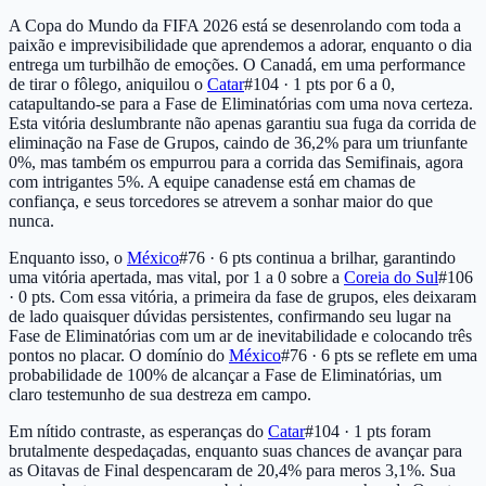
A Copa do Mundo da FIFA 2026 está se desenrolando com toda a
paixão e imprevisibilidade que aprendemos a adorar, enquanto o dia
entrega um turbilhão de emoções. O Canadá, em uma performance
de tirar o fôlego, aniquilou o
Catar
#104 · 1 pts
por 6 a 0,
catapultando-se para a Fase de Eliminatórias com uma nova certeza.
Esta vitória deslumbrante não apenas garantiu sua fuga da corrida de
eliminação na Fase de Grupos, caindo de 36,2% para um triunfante
0%, mas também os empurrou para a corrida das Semifinais, agora
com intrigantes 5%. A equipe canadense está em chamas de
confiança, e seus torcedores se atrevem a sonhar maior do que
nunca.
Enquanto isso, o
México
#76 · 6 pts
continua a brilhar, garantindo
uma vitória apertada, mas vital, por 1 a 0 sobre a
Coreia do Sul
#106
· 0 pts
. Com essa vitória, a primeira da fase de grupos, eles deixaram
de lado quaisquer dúvidas persistentes, confirmando seu lugar na
Fase de Eliminatórias com um ar de inevitabilidade e colocando três
pontos no placar. O domínio do
México
#76 · 6 pts
se reflete em uma
probabilidade de 100% de alcançar a Fase de Eliminatórias, um
claro testemunho de sua destreza em campo.
Em nítido contraste, as esperanças do
Catar
#104 · 1 pts
foram
brutalmente despedaçadas, enquanto suas chances de avançar para
as Oitavas de Final despencaram de 20,4% para meros 3,1%. Sua