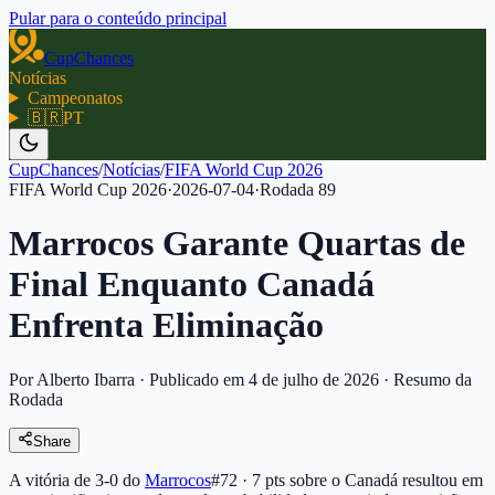
Pular para o conteúdo principal
CupChances
Notícias
Campeonatos
🇧🇷
PT
CupChances
/
Notícias
/
FIFA World Cup 2026
FIFA World Cup 2026
·
2026-07-04
·
Rodada
89
Marrocos Garante Quartas de
Final Enquanto Canadá
Enfrenta Eliminação
Por Alberto Ibarra
·
Publicado em 4 de julho de 2026
·
Resumo da
Rodada
Share
A vitória de 3-0 do
Marrocos
#72 · 7 pts
sobre o Canadá resultou em