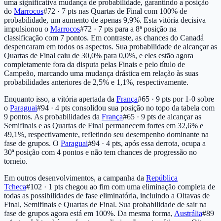
uma significativa mudança de probabilidade, garantindo a posição
do
Marrocos
#72 · 7 pts
nas Quartas de Final com 100% de
probabilidade, um aumento de apenas 9,9%. Esta vitória decisiva
impulsionou o
Marrocos
#72 · 7 pts
para a 8ª posição na
classificação com 7 pontos. Em contraste, as chances do Canadá
despencaram em todos os aspectos. Sua probabilidade de alcançar as
Quartas de Final caiu de 30,0% para 0,0%, e eles estão agora
completamente fora da disputa pelas Finais e pelo título de
Campeão, marcando uma mudança drástica em relação às suas
probabilidades anteriores de 2,5% e 1,1%, respectivamente.
Enquanto isso, a vitória apertada da
França
#65 · 9 pts
por 1-0 sobre
o
Paraguai
#94 · 4 pts
consolidou sua posição no topo da tabela com
9 pontos. As probabilidades da
França
#65 · 9 pts
de alcançar as
Semifinais e as Quartas de Final permanecem fortes em 32,6% e
49,1%, respectivamente, refletindo seu desempenho dominante na
fase de grupos. O
Paraguai
#94 · 4 pts
, após essa derrota, ocupa a
30ª posição com 4 pontos e não tem chances de progressão no
torneio.
Em outros desenvolvimentos, a campanha da
República
Tcheca
#102 · 1 pts
chegou ao fim com uma eliminação completa de
todas as possibilidades de fase eliminatória, incluindo a Oitavas de
Final, Semifinais e Quartas de Final. Sua probabilidade de sair na
fase de grupos agora está em 100%. Da mesma forma,
Austrália
#89