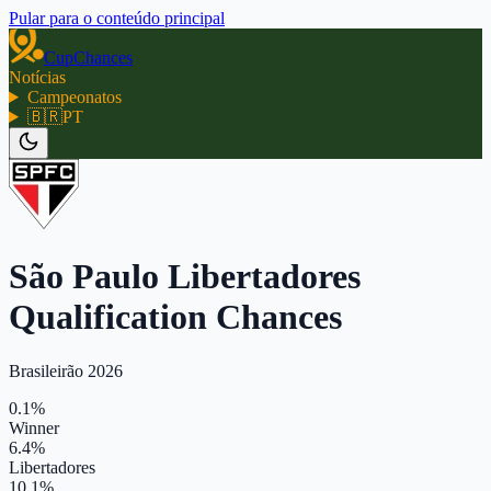
Pular para o conteúdo principal
CupChances
Notícias
Campeonatos
🇧🇷
PT
São Paulo Libertadores
Qualification Chances
Brasileirão 2026
0.1%
Winner
6.4%
Libertadores
10.1%