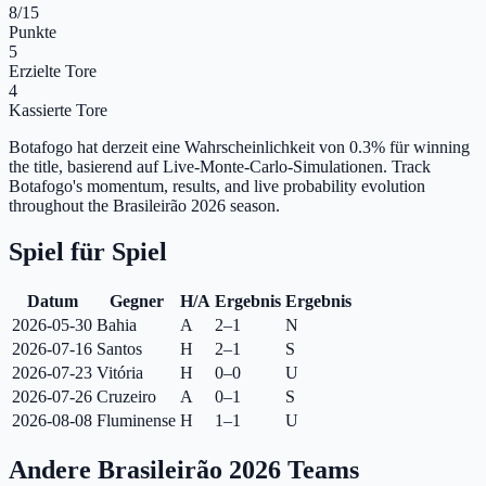
8
/15
Punkte
5
Erzielte Tore
4
Kassierte Tore
Botafogo hat derzeit eine Wahrscheinlichkeit von 0.3% für winning
the title, basierend auf Live-Monte-Carlo-Simulationen.
Track
Botafogo's momentum, results, and live probability evolution
throughout the Brasileirão 2026 season.
Spiel für Spiel
Datum
Gegner
H/A
Ergebnis
Ergebnis
2026-05-30
Bahia
A
2–1
N
2026-07-16
Santos
H
2–1
S
2026-07-23
Vitória
H
0–0
U
2026-07-26
Cruzeiro
A
0–1
S
2026-08-08
Fluminense
H
1–1
U
Andere Brasileirão 2026 Teams