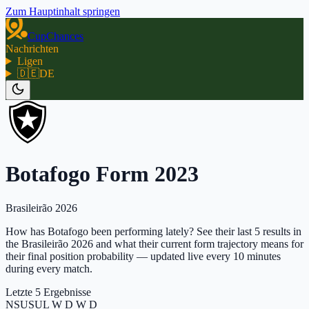
Zum Hauptinhalt springen
CupChances
Nachrichten
Ligen
🇩🇪
DE
Botafogo Form 2023
Brasileirão 2026
How has Botafogo been performing lately? See their last 5 results in
the Brasileirão 2026 and what their current form trajectory means for
their final position probability — updated live every 10 minutes
during every match.
Letzte 5 Ergebnisse
N
S
U
S
U
L W D W D