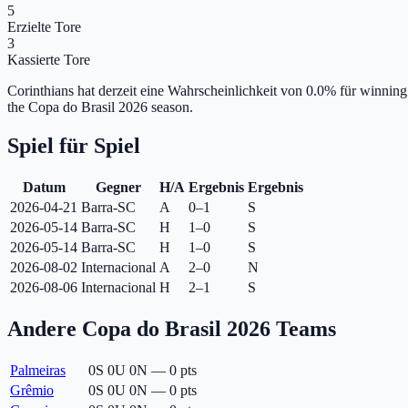
5
Erzielte Tore
3
Kassierte Tore
Corinthians hat derzeit eine Wahrscheinlichkeit von 0.0% für winning
the Copa do Brasil 2026 season.
Spiel für Spiel
Datum
Gegner
H/A
Ergebnis
Ergebnis
2026-04-21
Barra-SC
A
0–1
S
2026-05-14
Barra-SC
H
1–0
S
2026-05-14
Barra-SC
H
1–0
S
2026-08-02
Internacional
A
2–0
N
2026-08-06
Internacional
H
2–1
S
Andere Copa do Brasil 2026 Teams
Palmeiras
0
S
0
U
0
N
—
0
pts
Grêmio
0
S
0
U
0
N
—
0
pts