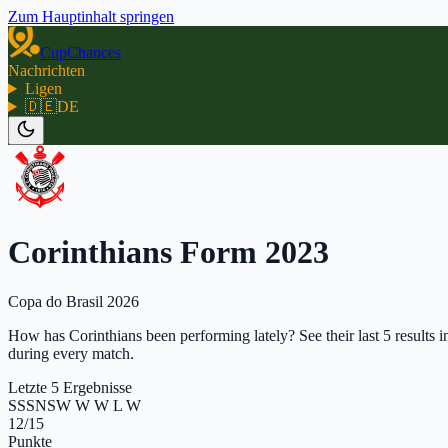
Zum Hauptinhalt springen
CupChances
Nachrichten
Ligen
🇩🇪
DE
Corinthians Form 2023
Copa do Brasil 2026
How has Corinthians been performing lately? See their last 5 results i
during every match.
Letzte 5 Ergebnisse
S
S
S
N
S
W W W L W
12
/15
Punkte