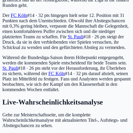
Runden geht.
Der
FC Köln
#14 · 32 pts
hingegen hielt seine 12. Position mit 31
Punkten nach dem Unentschieden. Obwohl ihre Abstiegschancen
mit 0,3% gering bleiben, verpasste die Mannschaft die Gelegenheit,
einen komfortableren Puffer zwischen sich und die niedriger
platzierten Teams zu schaffen. Für
St. Pauli
#18 · 26 pts
steigt der
Druck, da sie in den verbleibenden vier Spielen versuchen, ihr
Schicksal zu wenden und den gefürchteten Abstieg zu vermeiden.
Während die Bundesliga-Saison ihrem Höhepunkt entgegengeht,
werden die kommenden Spiele entscheidend für beide Teams sein.
St. Pauli
#18 · 26 pts
steht vor der Herausforderung, ihr Überleben
zu sichern, während der
FC Köln
#14 · 32 pts
darauf abzielt, seinen
Platz im Mittelfeld zu festigen. Fans und Analysten werden gespannt
beobachten, wie sich der Kampf um den Klassenerhalt in den
kommenden Wochen entfaltet.
Live-Wahrscheinlichkeitsanalyse
Gehe zur Meisterschaftsseite, um die komplette
Wahrscheinlichkeitsanalyse mit aktualisierten Titel-, Aufstiegs- und
Abstiegschancen zu sehen.