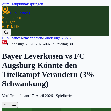
Zum Hauptinhalt springen
CupChances
Nachrichten
Ligen
🇩🇪
DE
CupChances
/
Nachrichten
/
Bundesliga 25/26
Bundesliga 25/26
·
2026-04-17
·
Spieltag
30
Bayer Leverkusen vs FC
Augsburg Könnte den
Titelkampf Verändern (3%
Schwankung)
Veröffentlicht am 17. April 2026
·
Spielbericht
Share