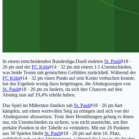
In einem entscheidenden Bundesliga-Duell endeten
St. Pauli
#18 ·
26 pts
und der
FC Köln
#14 · 32 pts
mit einem 1:1-Unentschieden,
was beide Teams mit gemischten Gefühlen zurückließ. Während der
FC Köln
#14 · 32 pts
einen Punkt auf sein Konto verbuchen konnte,
hat das Ergebnis wenig dazu beigetragen, die Abstiegssorgen von
St. Pauli
#18 · 26 pts
zu lindern, da sich ihre Chancen auf den
Abstieg nun auf 19,4% erhöht haben.
Das Spiel im Millerntor-Stadion sah
St. Pauli
#18 · 26 pts
hart
kämpfen, um einen wertvollen Sieg zu erringen und sich von der
Abstiegszone abzusetzen. Trotz ihrer Bemühungen gelang es ihnen
nur, ein Unentschieden zu sichern, was nicht ausreichte, um ihre
prekäre Position in der Tabelle zu verändern. Mit nur 26 Punkten
aus 30 Spielen bleibt
St. Pauli
#18 · 26 pts
auf dem 16. Platz,
gefährlich nah an der Abstiegszone, während die Liga in die finalen