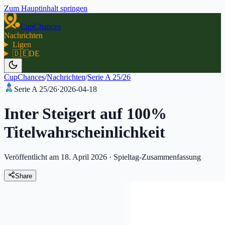
Zum Hauptinhalt springen
CupChances
Nachrichten
Ligen
🇩🇪
DE
CupChances
/
Nachrichten
/
Serie A 25/26
Serie A 25/26
·
2026-04-18
Inter Steigert auf 100%
Titelwahrscheinlichkeit
Veröffentlicht am 18. April 2026
·
Spieltag-Zusammenfassung
Share