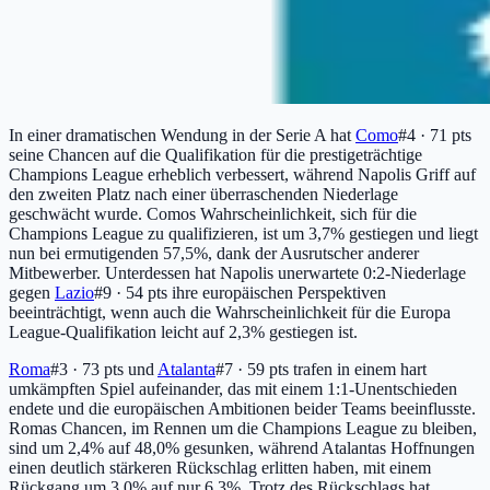
In einer dramatischen Wendung in der Serie A hat
Como
#4 · 71 pts
seine Chancen auf die Qualifikation für die prestigeträchtige
Champions League erheblich verbessert, während Napolis Griff auf
den zweiten Platz nach einer überraschenden Niederlage
geschwächt wurde. Comos Wahrscheinlichkeit, sich für die
Champions League zu qualifizieren, ist um 3,7% gestiegen und liegt
nun bei ermutigenden 57,5%, dank der Ausrutscher anderer
Mitbewerber. Unterdessen hat Napolis unerwartete 0:2-Niederlage
gegen
Lazio
#9 · 54 pts
ihre europäischen Perspektiven
beeinträchtigt, wenn auch die Wahrscheinlichkeit für die Europa
League-Qualifikation leicht auf 2,3% gestiegen ist.
Roma
#3 · 73 pts
und
Atalanta
#7 · 59 pts
trafen in einem hart
umkämpften Spiel aufeinander, das mit einem 1:1-Unentschieden
endete und die europäischen Ambitionen beider Teams beeinflusste.
Romas Chancen, im Rennen um die Champions League zu bleiben,
sind um 2,4% auf 48,0% gesunken, während Atalantas Hoffnungen
einen deutlich stärkeren Rückschlag erlitten haben, mit einem
Rückgang um 3,0% auf nur 6,3%. Trotz des Rückschlags hat