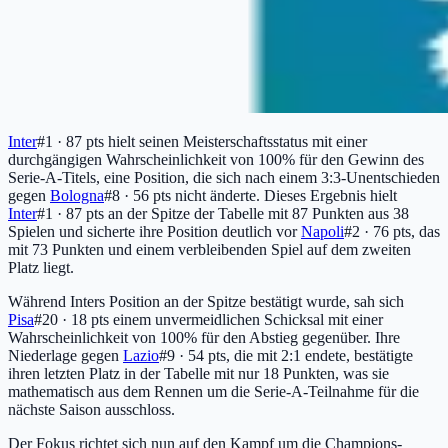
Inter
#1 · 87 pts
hielt seinen Meisterschaftsstatus mit einer
durchgängigen Wahrscheinlichkeit von 100% für den Gewinn des
Serie-A-Titels, eine Position, die sich nach einem 3:3-Unentschieden
gegen
Bologna
#8 · 56 pts
nicht änderte. Dieses Ergebnis hielt
Inter
#1 · 87 pts
an der Spitze der Tabelle mit 87 Punkten aus 38
Spielen und sicherte ihre Position deutlich vor
Napoli
#2 · 76 pts
, das
mit 73 Punkten und einem verbleibenden Spiel auf dem zweiten
Platz liegt.
Während Inters Position an der Spitze bestätigt wurde, sah sich
Pisa
#20 · 18 pts
einem unvermeidlichen Schicksal mit einer
Wahrscheinlichkeit von 100% für den Abstieg gegenüber. Ihre
Niederlage gegen
Lazio
#9 · 54 pts
, die mit 2:1 endete, bestätigte
ihren letzten Platz in der Tabelle mit nur 18 Punkten, was sie
mathematisch aus dem Rennen um die Serie-A-Teilnahme für die
nächste Saison ausschloss.
Der Fokus richtet sich nun auf den Kampf um die Champions-