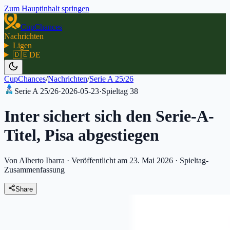
Zum Hauptinhalt springen
CupChances
Nachrichten
Ligen
🇩🇪
DE
CupChances
/
Nachrichten
/
Serie A 25/26
Serie A 25/26
·
2026-05-23
·
Spieltag
38
Inter sichert sich den Serie-A-
Titel, Pisa abgestiegen
Von Alberto Ibarra
·
Veröffentlicht am 23. Mai 2026
·
Spieltag-
Zusammenfassung
Share