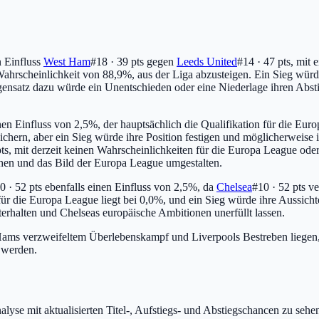
n Einfluss
West Ham
#18 · 39 pts
gegen
Leeds United
#14 · 47 pts
, mit 
 Wahrscheinlichkeit von 88,9%, aus der Liga abzusteigen. Ein Sieg wü
ensatz dazu würde ein Unentschieden oder eine Niederlage ihren Abstie
nen Einfluss von 2,5%, der hauptsächlich die Qualifikation für die Europ
sichern, aber ein Sieg würde ihre Position festigen und möglicherwei
ts
, mit derzeit keinen Wahrscheinlichkeiten für die Europa League o
hen und das Bild der Europa League umgestalten.
0 · 52 pts
ebenfalls einen Einfluss von 2,5%, da
Chelsea
#10 · 52 pts
ve
ür die Europa League liegt bei 0,0%, und ein Sieg würde ihre Aussich
erhalten und Chelseas europäische Ambitionen unerfüllt lassen.
ams verzweifeltem Überlebenskampf und Liverpools Bestreben liegen, 
n werden.
lyse mit aktualisierten Titel-, Aufstiegs- und Abstiegschancen zu sehe