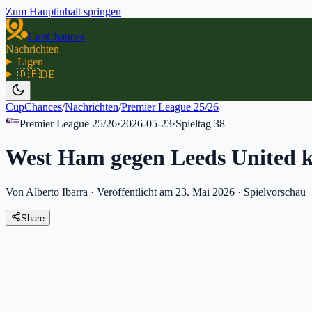
Zum Hauptinhalt springen
CupChances
Nachrichten
Ligen
🇩🇪
DE
CupChances
/
Nachrichten
/
Premier League 25/26
Premier League 25/26
·
2026-05-23
·
Spieltag
38
West Ham gegen Leeds United 
Von Alberto Ibarra
·
Veröffentlicht am 23. Mai 2026
·
Spielvorschau
Share