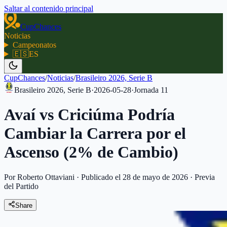
Saltar al contenido principal
CupChances
Noticias
Campeonatos
🇪🇸
ES
CupChances
/
Noticias
/
Brasileiro 2026, Serie B
Brasileiro 2026, Serie B
·
2026-05-28
·
Jornada
11
Avaí vs Criciúma Podría
Cambiar la Carrera por el
Ascenso (2% de Cambio)
Por Roberto Ottaviani
·
Publicado el 28 de mayo de 2026
·
Previa
del Partido
Share