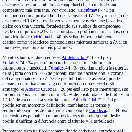
descenso, sino que también los catapultaría hacia un horizonte
competitivo más brillante. Por otro lado,
Criciúma
#1 · 40 pts
,
montando en una probabilidad de ascenso del 17.1% y un riesgo de
descenso del 13.6%, podría ver sus esperanzas elevarse hasta los
cielos con una victoria, fortaleciendo sus sueños de campeonato
desde un raquítico 3.2%. Las apuestas no podrían ser más altas, con
una victoria de
Criciúma
#1 · 40 pts
sellando potencialmente su
destino como verdaderos contendientes mientras sumerge a Avaí en
una desesperación aún más profunda.
Mientras tanto, el duelo entre el
Athletic Club
#11 · 28 pts
y
Fortaleza
#4 · 34 pts
está preparado para ser una sinfonía de
aspiraciones y ansiedad.
Fortaleza
#4 · 34 pts
, llamando a las puertas
de la gloria con un 10% de probabilidad de hacerse con la corona
del campeonato y un 37.1% de posibilidades de ascenso, puede
elevar su narrativa a una saga de triunfo con una victoria. Sin
embargo, el
Athletic Club
#11 · 28 pts
está listo para interrumpir, sus
propios sueños brillando con un 3.2% de posibilidades de título y un
17.1% de ascenso. La victoria para el
Athletic Club
#11 · 28 pts
podría ser un momento definitorio, cambiando las tornas y
sembrando semillas de duda en la campaña de
Fortaleza
#4 · 34 pts
.
La tensión es palpable, con ambos lados sabiendo que un desliz
podría significar la diferencia entre el triunfo y la turbulencia.
Prepárense para un fin de semana donde cada pase, entrada y gol