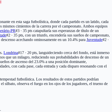
onante en esta saga futbolística, donde cada partido es un latido, cada
os mismos cimientos de la carrera por el campeonato. Ambos equipos
erário-PR
#3 · 35 pts
catapultaría sus esperanzas de título de un
tude
#2 · 35 pts
, con un triunfo, encendería sus sueños de campeonato,
 del descenso acechando ominosamente en un 10.4% para
Juventude
#2 ·
es.
Londrina
#17 · 20 pts
, languideciendo cerca del fondo, está inmerso
menos que un milagro, reduciendo sus probabilidades de descenso de un
us sueños de ascenso del 23.0% a una posición dominante,
idades, con cada pase, cada entrada y cada disparo resonando con el
tempestad futbolística. Los resultados de estos partidos podrían
l silbato, observa el fuego en los ojos de los jugadores, el trueno de
.