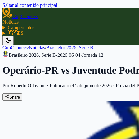
Saltar al contenido principal
CupChances
Noticias
Campeonatos
🇪🇸
ES
CupChances
/
Noticias
/
Brasileiro 2026, Serie B
Brasileiro 2026, Serie B
·
2026-06-04
·
Jornada
12
Operário-PR vs Juventude Podr
Por Roberto Ottaviani
·
Publicado el 5 de junio de 2026
·
Previa del P
Share