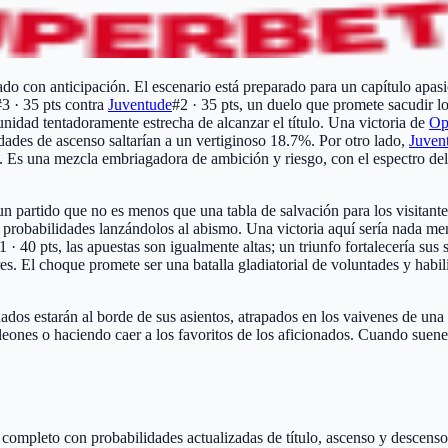
cado con anticipación. El escenario está preparado para un capítulo apasi
#3 · 35 pts
contra
Juventude
#2 · 35 pts
, un duelo que promete sacudir l
unidad tentadoramente estrecha de alcanzar el título. Una victoria de
Op
dades de ascenso saltarían a un vertiginoso 18.7%. Por otro lado,
Juven
ble. Es una mezcla embriagadora de ambición y riesgo, con el espectro
n partido que no es menos que una tabla de salvación para los visitant
as probabilidades lanzándolos al abismo. Una victoria aquí sería nada 
1 · 40 pts
, las apuestas son igualmente altas; un triunfo fortalecería s
. El choque promete ser una batalla gladiatorial de voluntades y habil
ados estarán al borde de sus asientos, atrapados en los vaivenes de una 
leones o haciendo caer a los favoritos de los aficionados. Cuando suene e
o completo con probabilidades actualizadas de título, ascenso y descenso