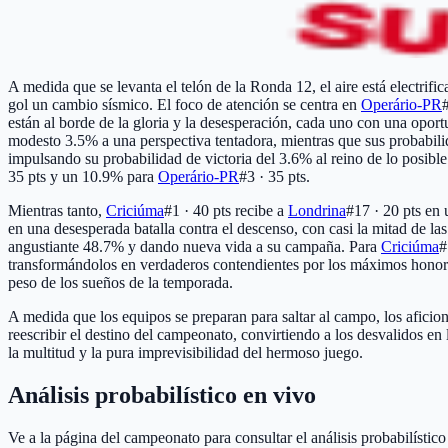
A medida que se levanta el telón de la Ronda 12, el aire está electrifi
gol un cambio sísmico. El foco de atención se centra en
Operário-PR
están al borde de la gloria y la desesperación, cada uno con una oport
modesto 3.5% a una perspectiva tentadora, mientras que sus probabili
impulsando su probabilidad de victoria del 3.6% al reino de lo posi
35 pts
y un 10.9% para
Operário-PR
#3 · 35 pts
.
Mientras tanto,
Criciúma
#1 · 40 pts
recibe a
Londrina
#17 · 20 pts
en u
en una desesperada batalla contra el descenso, con casi la mitad de l
angustiante 48.7% y dando nueva vida a su campaña. Para
Criciúma
#
transformándolos en verdaderos contendientes por los máximos honores
peso de los sueños de la temporada.
A medida que los equipos se preparan para saltar al campo, los aficion
reescribir el destino del campeonato, convirtiendo a los desvalidos en 
la multitud y la pura imprevisibilidad del hermoso juego.
Análisis probabilístico en vivo
Ve a la página del campeonato para consultar el análisis probabilístic