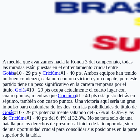
A medida que avanzamos hacia la Ronda 3 del campeonato, todas
las miradas están puestas en el enfrentamiento crucial entre
Goiás
#10 · 29 pts
y
Criciúma
#1 · 40 pts
. Ambos equipos han tenido
un buen comienzo, cada uno con una victoria y un empate, pero este
partido tiene un peso significativo en la carrera temprana por el
título.
Goiás
#10 · 29 pts
ocupa actualmente el cuarto lugar con
cuatro puntos, mientras que
Criciúma
#1 · 40 pts
está justo detrás en
séptimo, también con cuatro puntos. Una victoria aquí sería un gran
impulso para cualquiera de los dos, con las posibilidades de título de
Goiás
#10 · 29 pts
potencialmente saltando del 6.7% al 33.9% y las
de
Criciúma
#1 · 40 pts
del 6.4% al 32.8%. No se trata solo de una
batalla por los derechos de presumir al inicio de la temporada, sino
de una oportunidad crucial para consolidar sus posiciones en la parte
superior de la tabla.