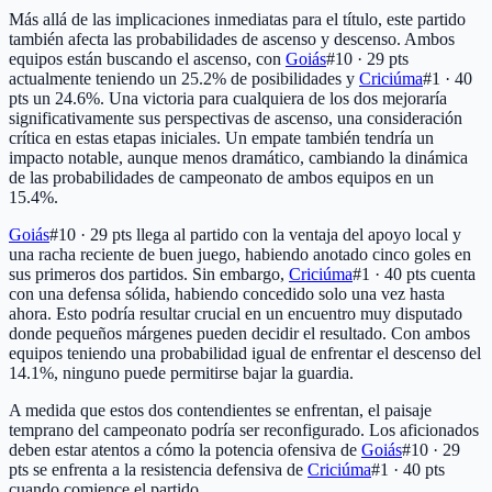
Más allá de las implicaciones inmediatas para el título, este partido
también afecta las probabilidades de ascenso y descenso. Ambos
equipos están buscando el ascenso, con
Goiás
#10 · 29 pts
actualmente teniendo un 25.2% de posibilidades y
Criciúma
#1 · 40
pts
un 24.6%. Una victoria para cualquiera de los dos mejoraría
significativamente sus perspectivas de ascenso, una consideración
crítica en estas etapas iniciales. Un empate también tendría un
impacto notable, aunque menos dramático, cambiando la dinámica
de las probabilidades de campeonato de ambos equipos en un
15.4%.
Goiás
#10 · 29 pts
llega al partido con la ventaja del apoyo local y
una racha reciente de buen juego, habiendo anotado cinco goles en
sus primeros dos partidos. Sin embargo,
Criciúma
#1 · 40 pts
cuenta
con una defensa sólida, habiendo concedido solo una vez hasta
ahora. Esto podría resultar crucial en un encuentro muy disputado
donde pequeños márgenes pueden decidir el resultado. Con ambos
equipos teniendo una probabilidad igual de enfrentar el descenso del
14.1%, ninguno puede permitirse bajar la guardia.
A medida que estos dos contendientes se enfrentan, el paisaje
temprano del campeonato podría ser reconfigurado. Los aficionados
deben estar atentos a cómo la potencia ofensiva de
Goiás
#10 · 29
pts
se enfrenta a la resistencia defensiva de
Criciúma
#1 · 40 pts
cuando comience el partido.