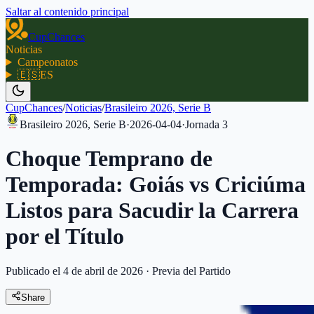
Saltar al contenido principal
CupChances
Noticias
Campeonatos
🇪🇸
ES
CupChances
/
Noticias
/
Brasileiro 2026, Serie B
Brasileiro 2026, Serie B
·
2026-04-04
·
Jornada
3
Choque Temprano de
Temporada: Goiás vs Criciúma
Listos para Sacudir la Carrera
por el Título
Publicado el 4 de abril de 2026
·
Previa del Partido
Share