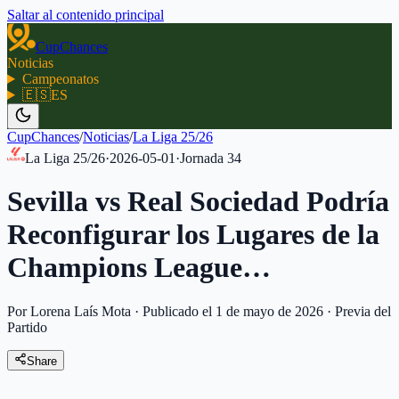
Saltar al contenido principal
CupChances
Noticias
Campeonatos
🇪🇸
ES
CupChances
/
Noticias
/
La Liga 25/26
La Liga 25/26
·
2026-05-01
·
Jornada
34
Sevilla vs Real Sociedad Podría
Reconfigurar los Lugares de la
Champions League…
Por Lorena Laís Mota
·
Publicado el 1 de mayo de 2026
·
Previa del
Partido
Share