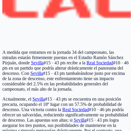
A medida que entramos en la jornada 34 del campeonato, las
miradas estarán firmemente puestas en el Estadio Ramón Sánchez
Pizjuán, donde
Sevilla
#15 · 43 pts
recibe a la
Real Sociedad
#10 · 46
pts
en un partido que podría alterar drásticamente el panorama del
descenso. Con
Sevilla
#15 · 43 pts
tambaleándose justo por encima
de la zona de descenso, este enfrentamiento tiene un impacto
considerable del 2.5% en las probabilidades generales del
campeonato, el más alto de la jornada.
Actualmente, el
Sevilla
#15 · 43 pts
se encuentra en una posición
precaria, ocupando el 18º lugar con un 57.5% de probabilidad de
descenso. Una victoria contra la
Real Sociedad
#10 · 46 pts
podría
ofrecer un salvavidas, reduciendo significativamente su probabilidad
de descenso. Las apuestas son altas; si
Sevilla
#15 · 43 pts
logra
asegurar los tres puntos, sus posibilidades de mantenerse en la
máxima categoría mejorarían drásticamente. Por el contrario, una