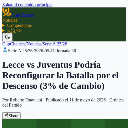
Saltar al contenido principal
CupChances
Noticias
Campeonatos
🇪🇸
ES
CupChances
/
Noticias
/
Serie A 25/26
Serie A 25/26
·
2026-05-11
·
Jornada
36
Lecce vs Juventus Podría
Reconfigurar la Batalla por el
Descenso (3% de Cambio)
Por Roberto Ottaviani
·
Publicado el 11 de mayo de 2026
·
Crónica
del Partido
Share