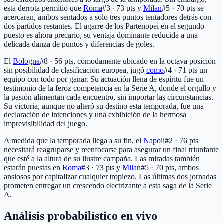
esta derrota permitió que
Roma
#3 · 73 pts
y
Milan
#5 · 70 pts
se
acercaran, ambos sentados a solo tres puntos tentadores detrás con
dos partidos restantes. El agarre de los Partenopei en el segundo
puesto es ahora precario, su ventaja dominante reducida a una
delicada danza de puntos y diferencias de goles.
El
Bologna
#8 · 56 pts
, cómodamente ubicado en la octava posición
sin posibilidad de clasificación europea, jugó
como
#4 · 71 pts
un
equipo con todo por ganar. Su actuación llena de espíritu fue un
testimonio de la feroz competencia en la Serie A, donde el orgullo y
la pasión alimentan cada encuentro, sin importar las circunstancias.
Su victoria, aunque no alteró su destino esta temporada, fue una
declaración de intenciones y una exhibición de la hermosa
imprevisibilidad del juego.
A medida que la temporada llega a su fin, el
Napoli
#2 · 76 pts
necesitará reagruparse y reenfocarse para asegurar un final triunfante
que esté a la altura de su ilustre campaña. Las miradas también
estarán puestas en
Roma
#3 · 73 pts
y
Milan
#5 · 70 pts
, ambos
ansiosos por capitalizar cualquier tropiezo. Las últimas dos jornadas
prometen entregar un crescendo electrizante a esta saga de la Serie
A.
Análisis probabilístico en vivo