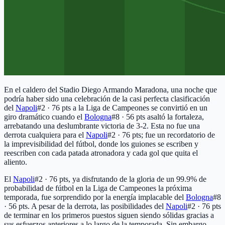
En el caldero del Stadio Diego Armando Maradona, una noche que
podría haber sido una celebración de la casi perfecta clasificación
del
Napoli
#2 · 76 pts
a la Liga de Campeones se convirtió en un
giro dramático cuando el
Bologna
#8 · 56 pts
asaltó la fortaleza,
arrebatando una deslumbrante victoria de 3-2. Esta no fue una
derrota cualquiera para el
Napoli
#2 · 76 pts
; fue un recordatorio de
la imprevisibilidad del fútbol, donde los guiones se escriben y
reescriben con cada patada atronadora y cada gol que quita el
aliento.
El
Napoli
#2 · 76 pts
, ya disfrutando de la gloria de un 99.9% de
probabilidad de fútbol en la Liga de Campeones la próxima
temporada, fue sorprendido por la energía implacable del
Bologna
#8
· 56 pts
. A pesar de la derrota, las posibilidades del
Napoli
#2 · 76 pts
de terminar en los primeros puestos siguen siendo sólidas gracias a
sus esfuerzos anteriores a lo largo de la temporada. Sin embargo,