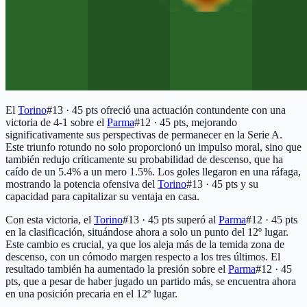
El
Torino
#13 · 45 pts
ofreció una actuación contundente con una
victoria de 4-1 sobre el
Parma
#12 · 45 pts
, mejorando
significativamente sus perspectivas de permanecer en la Serie A.
Este triunfo rotundo no solo proporcionó un impulso moral, sino que
también redujo críticamente su probabilidad de descenso, que ha
caído de un 5.4% a un mero 1.5%. Los goles llegaron en una ráfaga,
mostrando la potencia ofensiva del
Torino
#13 · 45 pts
y su
capacidad para capitalizar su ventaja en casa.
Con esta victoria, el
Torino
#13 · 45 pts
superó al
Parma
#12 · 45 pts
en la clasificación, situándose ahora a solo un punto del 12º lugar.
Este cambio es crucial, ya que los aleja más de la temida zona de
descenso, con un cómodo margen respecto a los tres últimos. El
resultado también ha aumentado la presión sobre el
Parma
#12 · 45
pts
, que a pesar de haber jugado un partido más, se encuentra ahora
en una posición precaria en el 12º lugar.