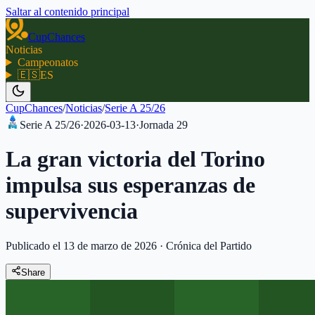
Saltar al contenido principal
CupChances
Noticias
Campeonatos
🇪🇸
ES
CupChances
/
Noticias
/
Serie A 25/26
Serie A 25/26
·
2026-03-13
·
Jornada
29
La gran victoria del Torino
impulsa sus esperanzas de
supervivencia
Publicado el 13 de marzo de 2026
·
Crónica del Partido
Share