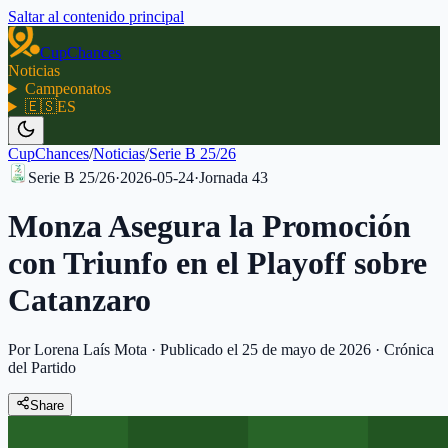
Saltar al contenido principal
CupChances
Noticias
Campeonatos
🇪🇸
ES
CupChances
/
Noticias
/
Serie B 25/26
Serie B 25/26
·
2026-05-24
·
Jornada
43
Monza Asegura la Promoción
con Triunfo en el Playoff sobre
Catanzaro
Por Lorena Laís Mota
·
Publicado el 25 de mayo de 2026
·
Crónica
del Partido
Share