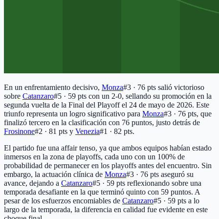
En un enfrentamiento decisivo,
Monza
#3 · 76 pts
salió victorioso
sobre
Catanzaro
#5 · 59 pts
con un 2-0, sellando su promoción en la
segunda vuelta de la Final del Playoff el 24 de mayo de 2026. Este
triunfo representa un logro significativo para
Monza
#3 · 76 pts
, que
finalizó tercero en la clasificación con 76 puntos, justo detrás de
Frosinone
#2 · 81 pts
y
Venezia
#1 · 82 pts
.
El partido fue una affair tenso, ya que ambos equipos habían estado
inmersos en la zona de playoffs, cada uno con un 100% de
probabilidad de permanecer en los playoffs antes del encuentro. Sin
embargo, la actuación clínica de
Monza
#3 · 76 pts
aseguró su
avance, dejando a
Catanzaro
#5 · 59 pts
reflexionando sobre una
temporada desafiante en la que terminó quinto con 59 puntos. A
pesar de los esfuerzos encomiables de
Catanzaro
#5 · 59 pts
a lo
largo de la temporada, la diferencia en calidad fue evidente en este
choque final.