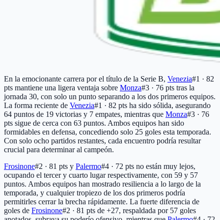
En la emocionante carrera por el título de la Serie B,
Venezia
#1 · 82
pts
mantiene una ligera ventaja sobre
Monza
#3 · 76 pts
tras la
jornada 30, con solo un punto separando a los dos primeros equipos.
La forma reciente de
Venezia
#1 · 82 pts
ha sido sólida, asegurando
64 puntos de 19 victorias y 7 empates, mientras que
Monza
#3 · 76
pts
sigue de cerca con 63 puntos. Ambos equipos han sido
formidables en defensa, concediendo solo 25 goles esta temporada.
Con solo ocho partidos restantes, cada encuentro podría resultar
crucial para determinar al campeón.
Frosinone
#2 · 81 pts
y
Palermo
#4 · 72 pts
no están muy lejos,
ocupando el tercer y cuarto lugar respectivamente, con 59 y 57
puntos. Ambos equipos han mostrado resiliencia a lo largo de la
temporada, y cualquier tropiezo de los dos primeros podría
permitirles cerrar la brecha rápidamente. La fuerte diferencia de
goles de
Frosinone
#2 · 81 pts
de +27, respaldada por 57 goles
anotados, subraya su poderío ofensivo, mientras que
Palermo
#4 · 72