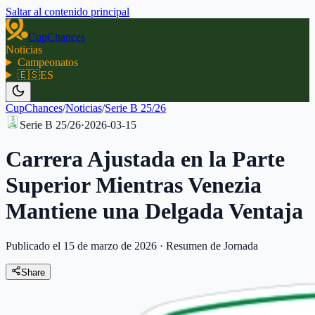
Saltar al contenido principal
CupChances
Noticias
Campeonatos
🇪🇸
ES
CupChances
/
Noticias
/
Serie B 25/26
Serie B 25/26
·
2026-03-15
Carrera Ajustada en la Parte
Superior Mientras Venezia
Mantiene una Delgada Ventaja
Publicado el 15 de marzo de 2026
·
Resumen de Jornada
Share