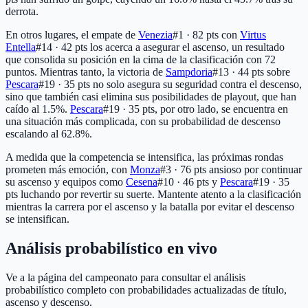
derrota.
En otros lugares, el empate de
Venezia
#1 · 82 pts
con
Virtus
Entella
#14 · 42 pts
los acerca a asegurar el ascenso, un resultado
que consolida su posición en la cima de la clasificación con 72
puntos. Mientras tanto, la victoria de
Sampdoria
#13 · 44 pts
sobre
Pescara
#19 · 35 pts
no solo asegura su seguridad contra el descenso,
sino que también casi elimina sus posibilidades de playout, que han
caído al 1.5%.
Pescara
#19 · 35 pts
, por otro lado, se encuentra en
una situación más complicada, con su probabilidad de descenso
escalando al 62.8%.
A medida que la competencia se intensifica, las próximas rondas
prometen más emoción, con
Monza
#3 · 76 pts
ansioso por continuar
su ascenso y equipos como
Cesena
#10 · 46 pts
y
Pescara
#19 · 35
pts
luchando por revertir su suerte. Mantente atento a la clasificación
mientras la carrera por el ascenso y la batalla por evitar el descenso
se intensifican.
Análisis probabilístico en vivo
Ve a la página del campeonato para consultar el análisis
probabilístico completo con probabilidades actualizadas de título,
ascenso y descenso.