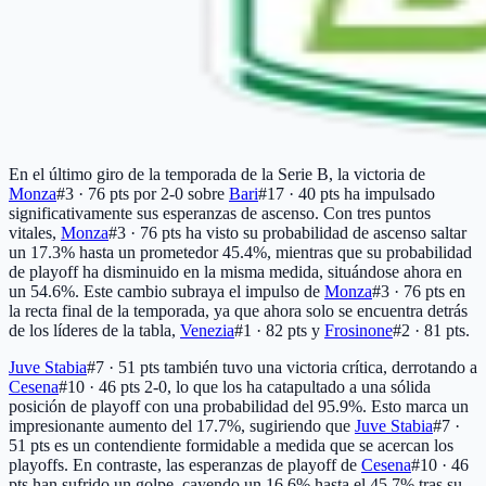
En el último giro de la temporada de la Serie B, la victoria de
Monza
#3 · 76 pts
por 2-0 sobre
Bari
#17 · 40 pts
ha impulsado
significativamente sus esperanzas de ascenso. Con tres puntos
vitales,
Monza
#3 · 76 pts
ha visto su probabilidad de ascenso saltar
un 17.3% hasta un prometedor 45.4%, mientras que su probabilidad
de playoff ha disminuido en la misma medida, situándose ahora en
un 54.6%. Este cambio subraya el impulso de
Monza
#3 · 76 pts
en
la recta final de la temporada, ya que ahora solo se encuentra detrás
de los líderes de la tabla,
Venezia
#1 · 82 pts
y
Frosinone
#2 · 81 pts
.
Juve Stabia
#7 · 51 pts
también tuvo una victoria crítica, derrotando a
Cesena
#10 · 46 pts
2-0, lo que los ha catapultado a una sólida
posición de playoff con una probabilidad del 95.9%. Esto marca un
impresionante aumento del 17.7%, sugiriendo que
Juve Stabia
#7 ·
51 pts
es un contendiente formidable a medida que se acercan los
playoffs. En contraste, las esperanzas de playoff de
Cesena
#10 · 46
pts
han sufrido un golpe, cayendo un 16.6% hasta el 45.7% tras su