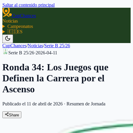
Saltar al contenido principal
CupChances
Noticias
Campeonatos
🇪🇸
ES
CupChances
/
Noticias
/
Serie B 25/26
Serie B 25/26
·
2026-04-11
Ronda 34: Los Juegos que
Definen la Carrera por el
Ascenso
Publicado el 11 de abril de 2026
·
Resumen de Jornada
Share