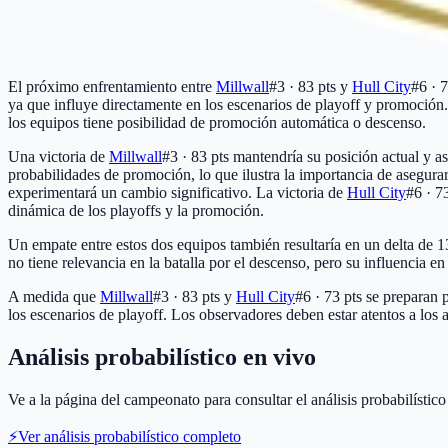
El próximo enfrentamiento entre
Millwall
#3 · 83 pts
y
Hull City
#6 · 7
ya que influye directamente en los escenarios de playoff y promoción
los equipos tiene posibilidad de promoción automática o descenso.
Una victoria de
Millwall
#3 · 83 pts
mantendría su posición actual y as
probabilidades de promoción, lo que ilustra la importancia de asegurar
experimentará un cambio significativo. La victoria de
Hull City
#6 · 7
dinámica de los playoffs y la promoción.
Un empate entre estos dos equipos también resultaría en un delta de 
no tiene relevancia en la batalla por el descenso, pero su influencia 
A medida que
Millwall
#3 · 83 pts
y
Hull City
#6 · 73 pts
se preparan p
los escenarios de playoff. Los observadores deben estar atentos a los 
Análisis probabilístico en vivo
Ve a la página del campeonato para consultar el análisis probabilístic
⚡
Ver análisis probabilístico completo