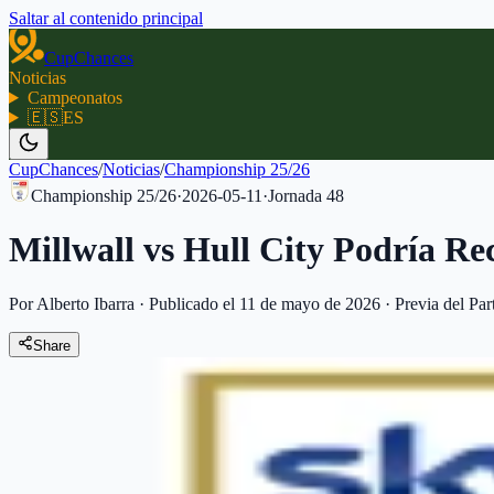
Saltar al contenido principal
CupChances
Noticias
Campeonatos
🇪🇸
ES
CupChances
/
Noticias
/
Championship 25/26
Championship 25/26
·
2026-05-11
·
Jornada
48
Millwall vs Hull City Podría Re
Por Alberto Ibarra
·
Publicado el 11 de mayo de 2026
·
Previa del Par
Share